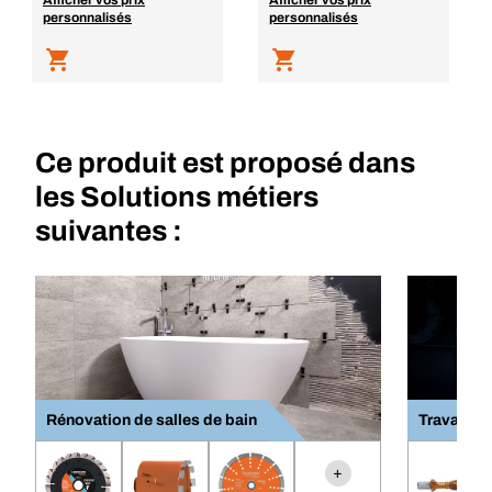
Afficher vos prix
Afficher vos prix
personnalisés
personnalisés
Ce produit est proposé dans
les Solutions métiers
suivantes :
Rénovation de salles de bain
Travail du
+