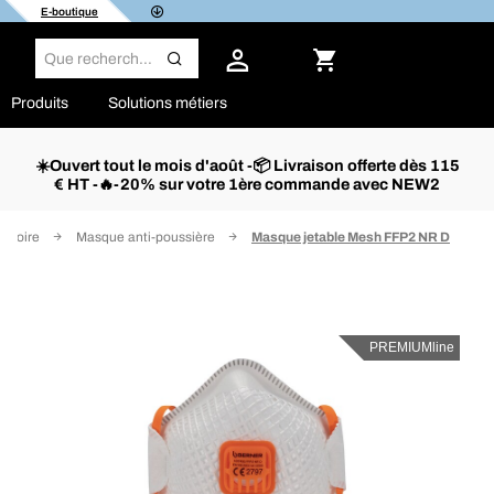
E-boutique
Produits
Solutions métiers
☀️Ouvert tout le mois d'août -📦 Livraison offerte dès 115
€ HT -🔥-20% sur votre 1ère commande avec NEW2
ratoire
Masque anti-poussière
Masque jetable Mesh FFP2 NR D
PREMIUMline