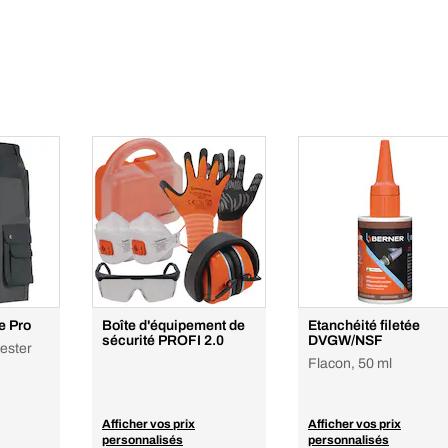
 Pro
Boîte d'équipement de
Etanchéité filetée
sécurité PROFI 2.0
DVGW/NSF
ester
Flacon, 50 ml
Afficher vos prix
Afficher vos prix
personnalisés
personnalisés