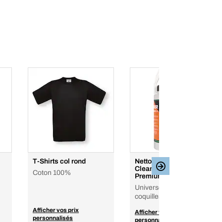
T-Shirts col rond
Nettoyant mains Hand
Clean Premium
Coton 100%
Premium
Universel, à base de
coquilles de noix
Afficher vos prix
Afficher vos prix
personnalisés
personnalisés