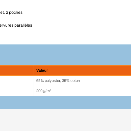
let, 2 poches
nervures parallèles
Valeur
65% polyester, 35% coton
200 g/m²