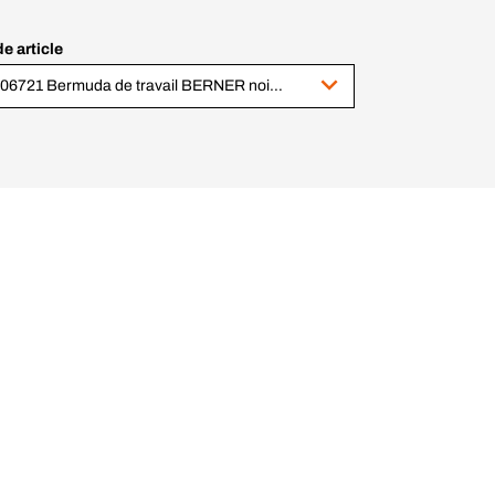
e article
1006721 Bermuda de travail BERNER noir orange M