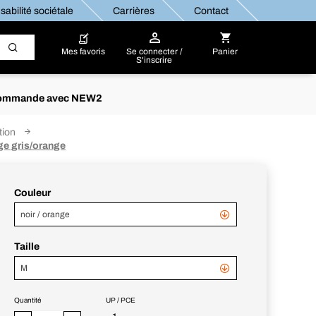
abilité sociétale
Carrières
Contact
Mes favoris
Se connecter /
Panier
S'inscrire
re commande avec NEW2
tion
ge gris/orange
Couleur
noir / orange
Taille
M
Quantité
UP / PCE