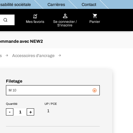
abilité sociétale
Carrières
Contact
Mes favoris
Se connecter /
Panier
S'inscrire
re commande avec NEW2
s
Accessoires d'ancrage
Filetage
M 10
Quantité
UP / PCE
1
-
+