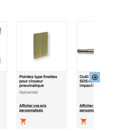
Pointes type finettes
Outil de pose 2 en 1
pour cloueur
SDS+ pour cheville à
pneumatique
impact ES short
Galvanisé
Afficher vos prix
Afficher vos prix
personnalisés
personnalisés