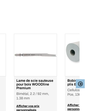
Lame de scie sauteuse
Bobine d'essuyage 2
pour bois WOODline
plis Ecolabel - 2 pièces
Premium
Cellulose fraîche, 700
Bimétal, 2.2 / 92 mm,
Pce, 136 m
1.38 mm
Afficher vos prix
Afficher vos prix
personnalisés
personnalisés