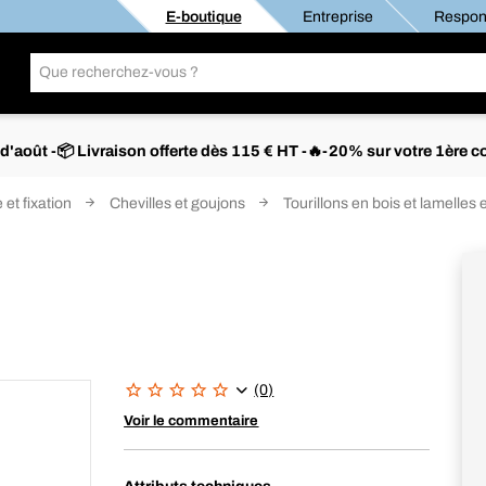
E-boutique
Entreprise
Respons
s d'août -📦 Livraison offerte dès 115 € HT -🔥-20% sur votre 1è
 et fixation
Chevilles et goujons
Tourillons en bois et lamelles 
(0)
Voir le commentaire