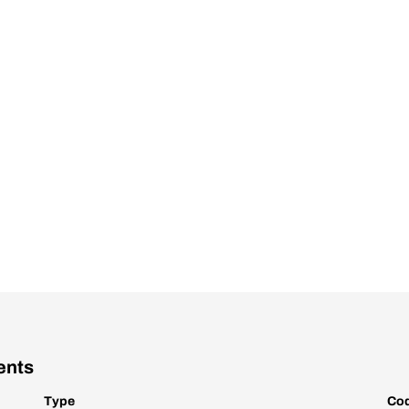
ents
Type
Cod