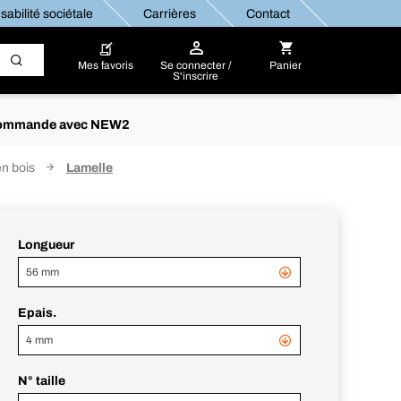
abilité sociétale
Carrières
Contact
Mes favoris
Se connecter /
Panier
S'inscrire
re commande avec NEW2
en bois
Lamelle
Longueur
56 mm
Epais.
4 mm
N° taille