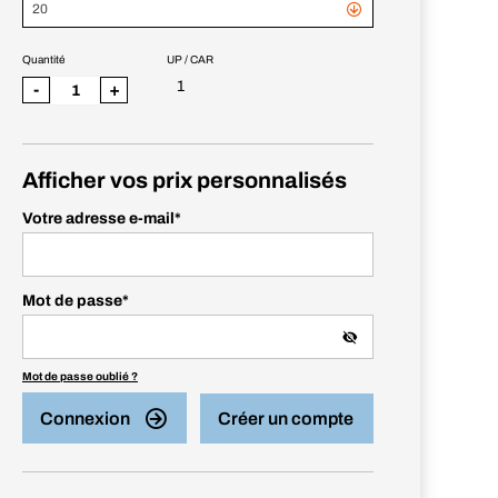
20
Quantité
UP / CAR
1
-
+
Afficher vos prix personnalisés
Votre adresse e-mail
*
Mot de passe
*
Mot de passe oublié ?
Connexion
Créer un compte