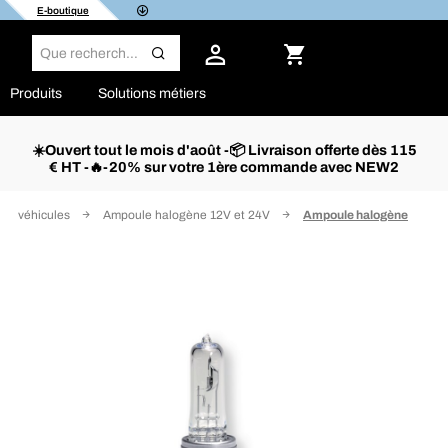
E-boutique
Produits
Solutions métiers
☀️Ouvert tout le mois d'août -📦 Livraison offerte dès 115
€ HT -🔥-20% sur votre 1ère commande avec NEW2
de véhicules
Ampoule halogène 12V et 24V
Ampoule halogène