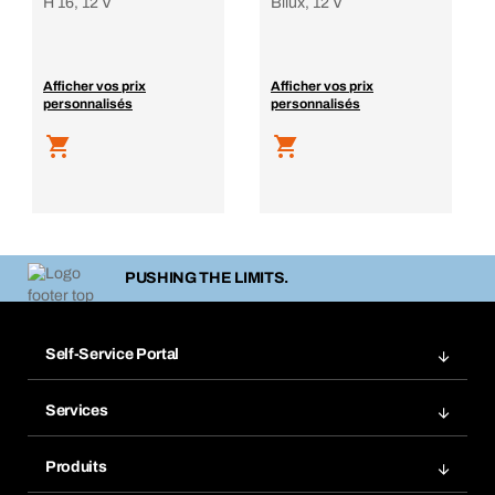
H 16, 12 V
Bilux, 12 V
Afficher vos prix
Afficher vos prix
personnalisés
personnalisés
PUSHING THE LIMITS.
Self-Service Portal
Commandes
Services
Factures
Rangement atelier Bera Modul
Favoris
Produits
Scanner de code barre