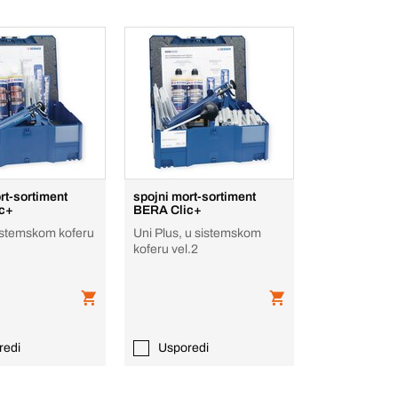
rt-sortiment
spojni mort-sortiment
c+
BERA Clic+
sistemskom koferu
Uni Plus, u sistemskom
koferu vel.2
redi
Usporedi