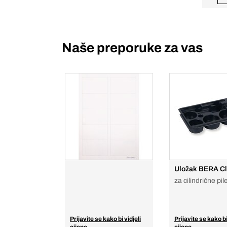
Naše preporuke za vas
Uložak BERA Cl
za cilindrične pil
Prijavite se kako bi vidjeli
Prijavite se kako bi