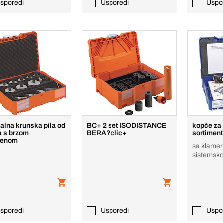
sporedi
Usporedi
Uspo
alna krunska pila od
BC+ 2 set ISODISTANCE
kopče za 
 s brzom
BERA?clic+
sortimen
jenom
sa klamer
sistemsk
sporedi
Usporedi
Uspo