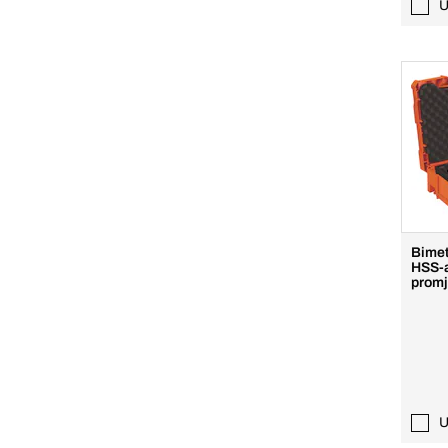
U
Bimet
HSS-a
prom
U