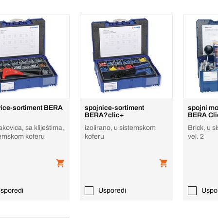
ice-sortiment BERA
spojnice-sortiment
spojni mo
BERA?clic+
BERA Cli
kovica, sa kliještima,
izolirano, u sistemskom
Brick, u 
temskom koferu
koferu
vel. 2
sporedi
Usporedi
Uspo