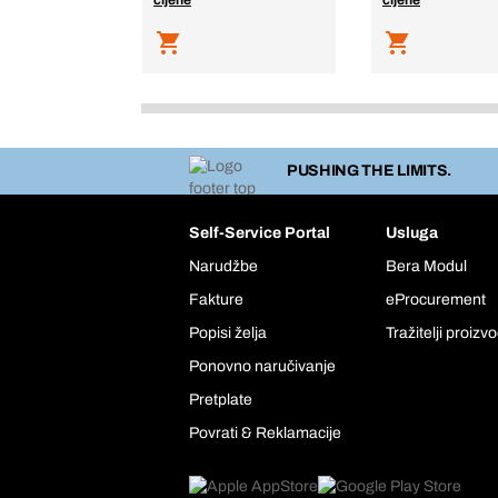
cijene
cijene
PUSHING THE LIMITS.
Self-Service Portal
Usluga
Narudžbe
Bera Modul
Fakture
eProcurement
Popisi želja
Tražitelji proizv
Ponovno naručivanje
Pretplate
Povrati & Reklamacije