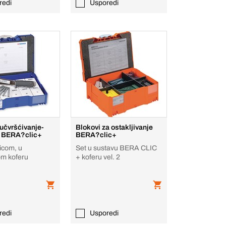
redi
Usporedi
učvršćivanje-
Blokovi za ostakljivanje
t BERA?clic+
BERA?clic+
icom, u
Set u sustavu BERA CLIC
om koferu
+ koferu vel. 2
redi
Usporedi