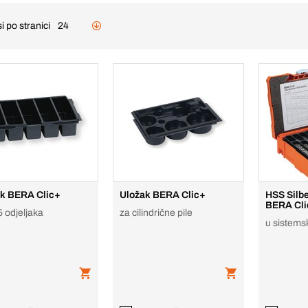
i po stranici
24
k BERA Clic+
Uložak BERA Clic+
HSS Silbe
BERA Cli
5 odjeljaka
za cilindrične pile
u sistems