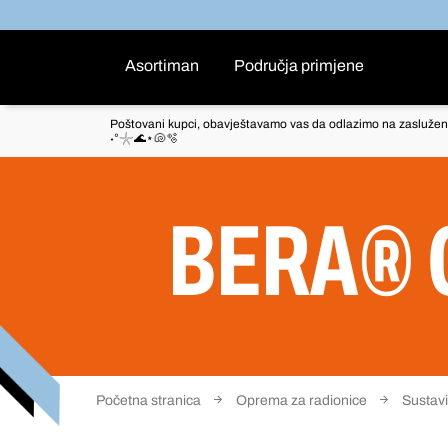
Asortiman
Područja primjene
Poštovani kupci, obavještavamo vas da odlazimo na zaslužen
˖°𓇼🌊⋆🐚🫧
BERA® 
Početna stranica
Oprema za radionice
Sustavi