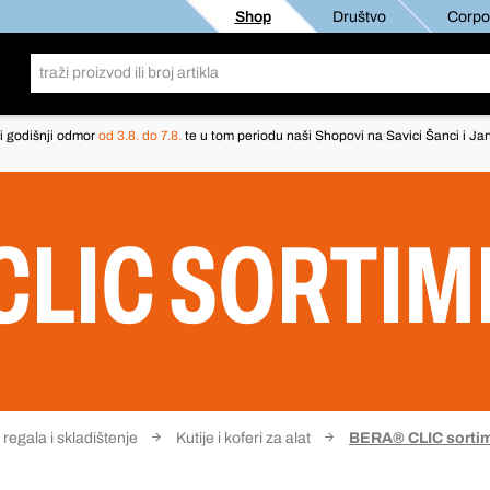
Shop
Društvo
Corpor
i godišnji odmor
od 3.8. do 7.8.
te u tom periodu naši Shopovi na Savici Šanci i Jan
CLIC SORTIM
 regala i skladištenje
Kutije i koferi za alat
BERA® CLIC sortim