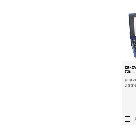
zakov
Clic+
pop za
u sis
U