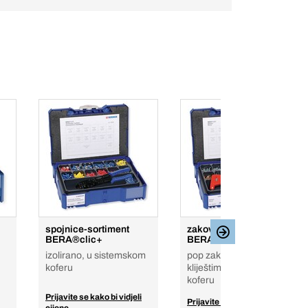
spojnice-sortiment
zakovice-sortiment
BERA®clic+
BERA Clic+
izolirano, u sistemskom
pop zakovica, sa
koferu
kliještima, u sistemskom
koferu
Prijavite se kako bi vidjeli
Prijavite se kako bi vidjeli