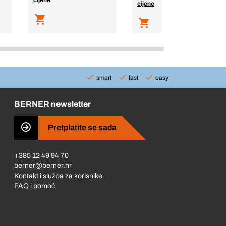
cijene
cijene
smart
fast
easy
BERNER newsletter
Pretplatite se sada
+385 12 49 94 70
berner@berner.hr
Kontakt i služba za korisnike
FAQ i pomoć