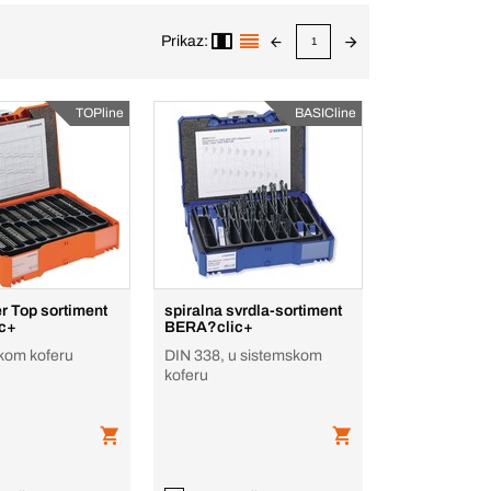
Prikaz:
1
TOPline
BASICline
r Top sortiment
spiralna svrdla-sortiment
c+
BERA?clic+
kom koferu
DIN 338, u sistemskom
koferu