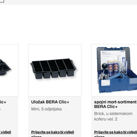
ic+
Uložak BERA Clic+
spojni mort-sortiment
BERA Clic+
e
Mini, 5 odjeljaka
Brick, u sistemskom
koferu vel. 2
 vidjeli
Prijavite se kako bi vidjeli
Prijavite se kako bi vidjeli