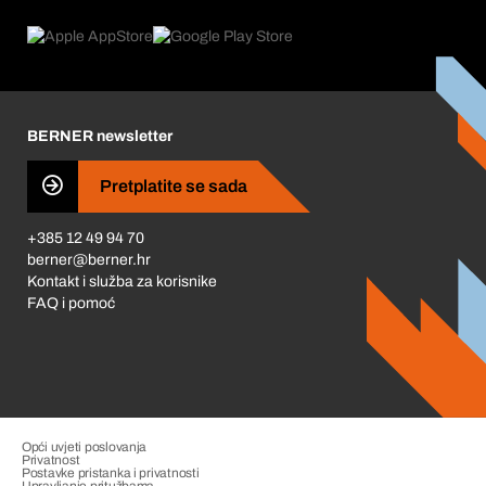
Što nudimo
Povrati & Reklamacije
Product Compliance
Što nas pokreće
Korporativna društvena odgovornost
Karijera
BERNER newsletter
Business Conduct
Pretplatite se sada
+385 12 49 94 70
berner@berner.hr
Kontakt i služba za korisnike
FAQ i pomoć
Opći uvjeti poslovanja
Privatnost
Postavke pristanka i privatnosti