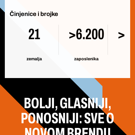
Činjenice i brojke
21
>6.200
>1
zemalja
zaposlenika
p
BOLJI, GLASNIJI,
PONOSNIJI: SVE O
NOVOM BRENDU