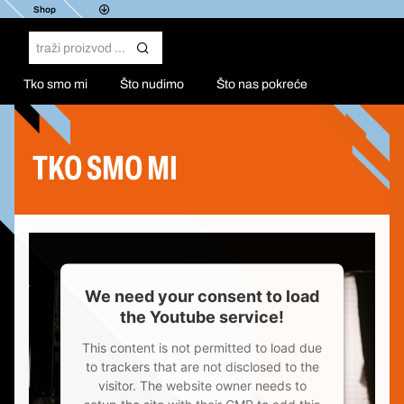
Shop
Tko smo mi
Što nudimo
Što nas pokreće
TKO SMO MI
We need your consent to load
the Youtube service!
This content is not permitted to load due
to trackers that are not disclosed to the
visitor. The website owner needs to