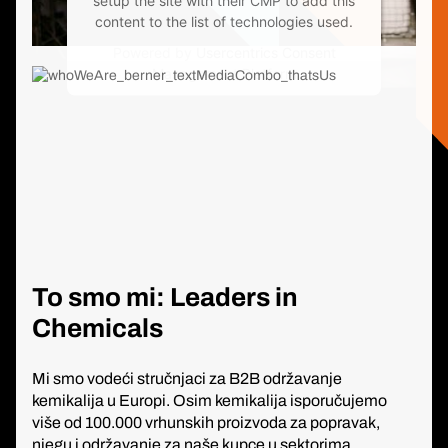
setup the site with their CMP to add this
content to the list of technologies used.
Powered by
Usercentrics Consent
Management Platform
To smo mi: Leaders in
Chemicals
Mi smo vodeći stručnjaci za B2B održavanje
kemikalija u Europi. Osim kemikalija isporučujemo
više od 100.000 vrhunskih proizvoda za popravak,
njegu i održavanje za naše kupce u sektorima