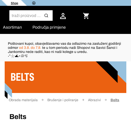
Shop
Asortiman
Područja primjene
Poštovani kupci, obavještavamo vas da odlazimo na zasluženi godišnji
odmor
od 3.8. do 7.8.
te u tom periodu naši Shopovi na Savici Šanci i
Jankomiru neće raditi, kao ni naši kolege u uredu.
Filter
˖°𓇼🌊⋆🐚🫧
BELTS
Obrada materijala
Brušenje i poliranje
Abrazivi
Belts
Belts