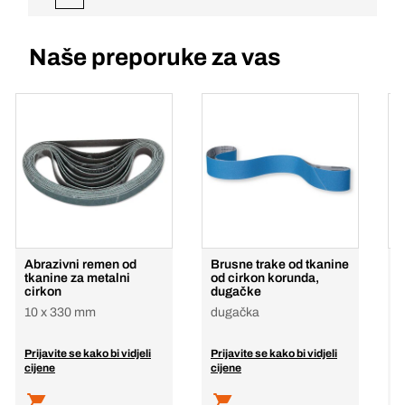
Naše preporuke za vas
Abrazivni remen od
Brusne trake od tkanine
K
tkanine za metalni
od cirkon korunda,
r
cirkon
dugačke
1
10 x 330 mm
dugačka
Prijavite se kako bi vidjeli
Prijavite se kako bi vidjeli
P
cijene
cijene
c