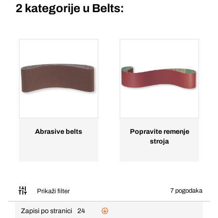
2 kategorije u
Belts:
Abrasive belts
Popravite remenje
stroja
7 pogodaka
Prikaži filter
Zapisi po stranici
24