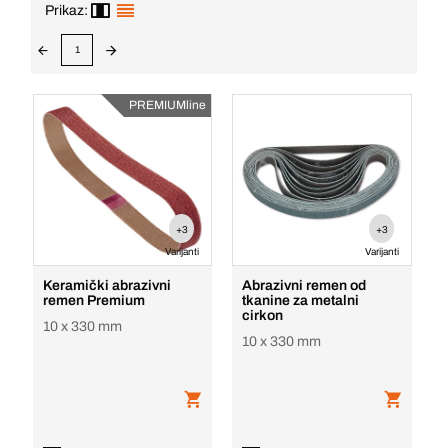
Prikaz:
1
PREMIUMline
+3
+3
Varijanti
Varijanti
Keramički abrazivni
Abrazivni remen od
remen Premium
tkanine za metalni
cirkon
10 x 330 mm
10 x 330 mm