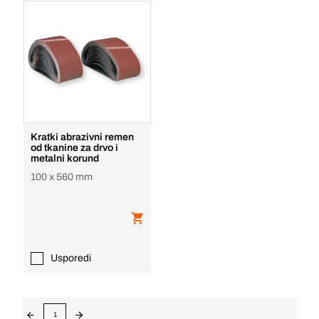
Kratki abrazivni remen
od tkanine za drvo i
metalni korund
100 x 560 mm
Usporedi
1