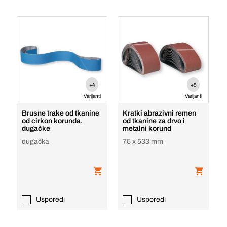
+4
+5
Varijanti
Varijanti
Brusne trake od tkanine
Kratki abrazivni remen
od cirkon korunda,
od tkanine za drvo i
dugačke
metalni korund
dugačka
75 x 533 mm
Usporedi
Usporedi