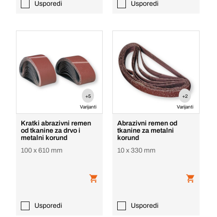
Usporedi
Usporedi
+5
+2
Varijanti
Varijanti
Kratki abrazivni remen
Abrazivni remen od
od tkanine za drvo i
tkanine za metalni
metalni korund
korund
100 x 610 mm
10 x 330 mm
Usporedi
Usporedi