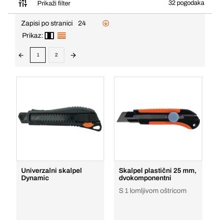
32 pogodaka
Prikaži filter
Zapisi po stranici
24
Prikaz:
1
2
Univerzalni skalpel
Skalpel plastični 25 mm,
Dynamic
dvokomponentni
S 1 lomljivom oštricom