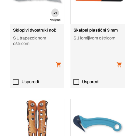
+3
Varijanti
Sklopivi dvostruki nož
Skalpel plastični 9 mm
S 1 trapezoidnom
S 1 lomljivom oštricom
oštricom
Usporedi
Usporedi