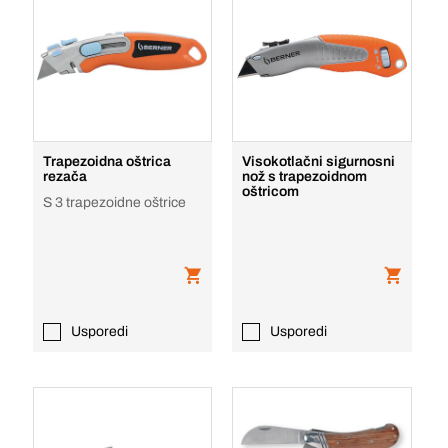
Trapezoidna oštrica
Visokotlačni sigurnosni
rezača
nož s trapezoidnom
oštricom
S 3 trapezoidne oštrice
Usporedi
Usporedi