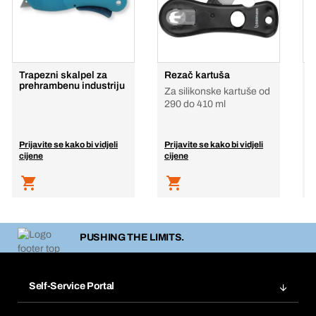
Trapezni skalpel za
Rezač kartuša
O
prehrambenu industriju
Za silikonske kartuše od
290 do 410 ml
Prijavite se kako bi vidjeli
Prijavite se kako bi vidjeli
P
cijene
cijene
c
PUSHING THE LIMITS.
Self-Service Portal
Narudžbe