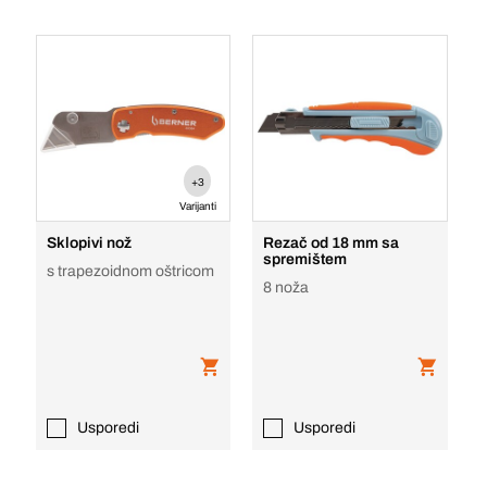
+3
Varijanti
Sklopivi nož
Rezač od 18 mm sa
spremištem
s trapezoidnom oštricom
8 noža
Usporedi
Usporedi