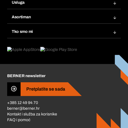
Usluga
Fakture
Bera Modul
Popisi želja
Asortiman
eProcurement
Ponovno naručivanje
Inovacije proizvoda
Tražitelji proizvoda
Tko smo mi
Pretplate
Područja primjene
Što nudimo
Povrati & Reklamacije
Product Compliance
Što nas pokreće
Korporativna društvena odgovornost
Karijera
BERNER newsletter
Business Conduct
Pretplatite se sada
+385 12 49 94 70
berner@berner.hr
Kontakt i služba za korisnike
FAQ i pomoć