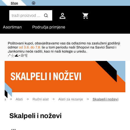
Shop
Asortiman
Područja primjene
Poštovani kupci, obavještavamo vas da odlazimo na zasluženi godišnji
odmor
od 3.8. do 7.8.
te u tom periodu naši Shopovi na Savici Šanci i
Jankomiru neće raditi, kao ni naši kolege u uredu.
Filter
˖°𓇼🌊⋆🐚🫧
SKALPELI I NOŽEVI
nica
Alati
Ručni alat
Alati za rezanje
Skalpeli i noževi
Skalpeli i noževi