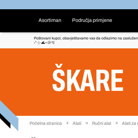
Asortiman
Područja primjene
Poštovani kupci, obavještavamo vas da odlazimo na zaslužen
˖°𓇼🌊⋆🐚🫧
ŠKARE
Početna stranica
Alati
Ručni alat
Alati za