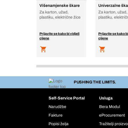
Višenamjenske škare
Univerzalne ška
Za karton, užad,
Za karton, užad,
plastiku, električne žice
plastiku, električ
Prijavite se kako bi vidjeli
Prijavite se kako bi
cijene
cijene
PUSHING THE LIMITS.
Self-Service Portal
Usluga
Narudžbe
Bera Modul
Fakture
eProcurement
Popisi želja
Tražitelji proizv