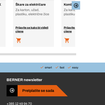
K
Škare za električare
Kombinirane škare
Za karton, užad,
Za karton, užad,
plastiku, električne žice
plastiku, električnu žicu
Prijavite se kako bi vidjeli
Prijavite se kako bi vidjeli
cijene
cijene
smart
fast
easy
BERNER newsletter
Pretplatite se sada
+385 12 49 94 70