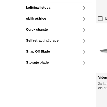
količina listova
oblik oštrice
U
Quick change
Self retracting blade
Snap Off Blade
Storage blade
Višen
Za kar
elektr