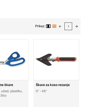
Prikaz:
1
lne škare
Škare za koso rezanje
 užad, plastiku,
0° - 45°
 žicu