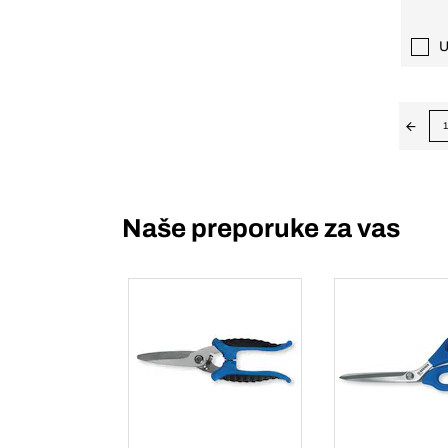
U
1
Naše preporuke za vas