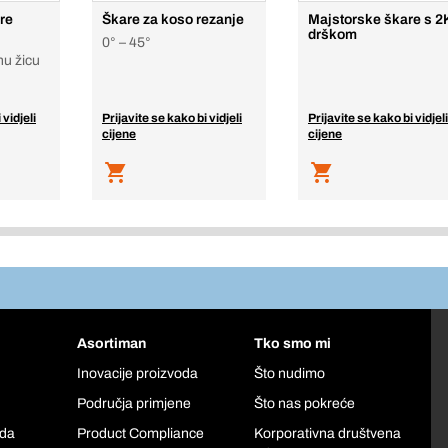
re
Škare za koso rezanje
Majstorske škare s 2
drškom
0° – 45°
nu žicu
 vidjeli
Prijavite se kako bi vidjeli
Prijavite se kako bi vidjeli
cijene
cijene
Asortiman
Tko smo mi
Inovacije proizvoda
Što nudimo
Područja primjene
Što nas pokreće
oda
Product Compliance
Korporativna društvena