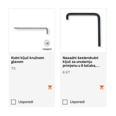
+6
Varijanti
Kutni ključ kružnom
Nasadni šesterokutni
glavom
ključ za unutarnju
primjenu u 6 točaka,
TX
dvostruko savijen
6 KT
Usporedi
Usporedi