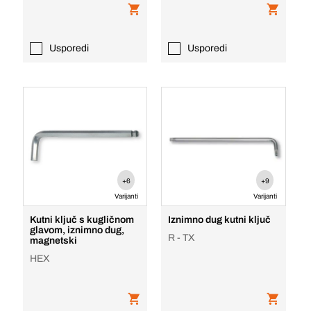
Usporedi
Usporedi
+6
+9
Varijanti
Varijanti
Kutni ključ s kugličnom
Iznimno dug kutni ključ
glavom, iznimno dug,
R - TX
magnetski
HEX