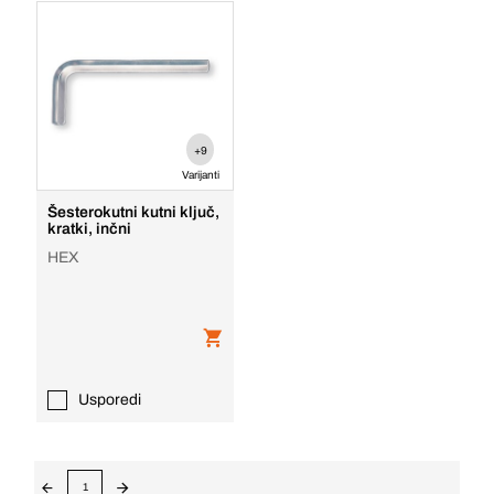
+9
Varijanti
Šesterokutni kutni ključ,
kratki, inčni
HEX
Usporedi
1