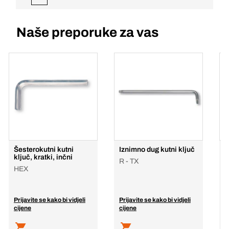
Naše preporuke za vas
Šesterokutni kutni
Iznimno dug kutni ključ
K
ključ, kratki, inčni
g
R - TX
HEX
Prijavite se kako bi vidjeli
Prijavite se kako bi vidjeli
P
cijene
cijene
c