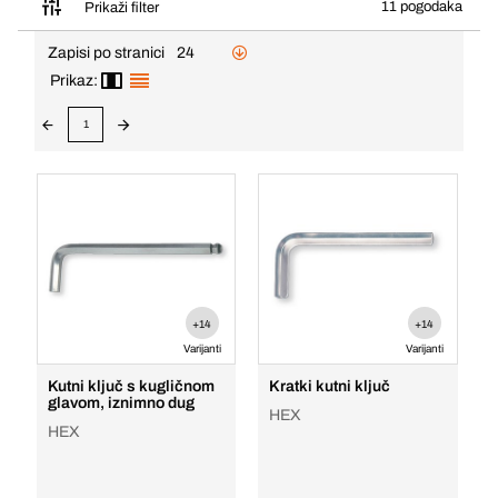
11 pogodaka
Prikaži filter
Zapisi po stranici
24
Prikaz:
1
+14
+14
Varijanti
Varijanti
Kutni ključ s kugličnom
Kratki kutni ključ
glavom, iznimno dug
HEX
HEX