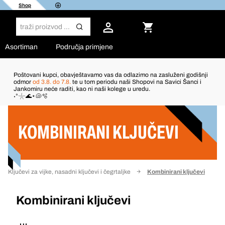
Shop
Asortiman
Područja primjene
Poštovani kupci, obavještavamo vas da odlazimo na zasluženi godišnji
odmor
od 3.8. do 7.8.
te u tom periodu naši Shopovi na Savici Šanci i
Jankomiru neće raditi, kao ni naši kolege u uredu.
Filter
˖°𓇼🌊⋆🐚🫧
KOMBINIRANI KLJUČEVI
Ključevi za vijke, nasadni ključevi i čegrtaljke
Kombinirani ključevi
Kombinirani ključevi