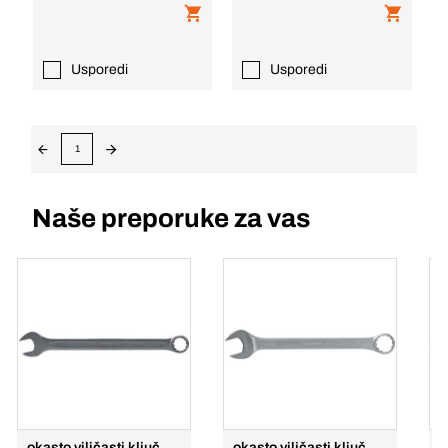
Usporedi
Usporedi
1
Naše preporuke za vas
okasto viličasti ključ
okasto viličasti ključ
V