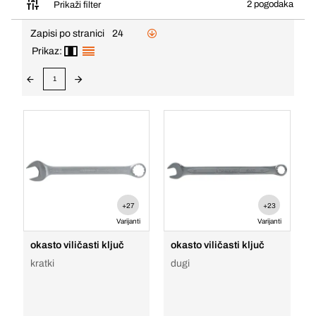
2 pogodaka
Prikaži filter
Zapisi po stranici
24
Prikaz:
1
+27
+23
Varijanti
Varijanti
okasto viličasti ključ
okasto viličasti ključ
kratki
dugi