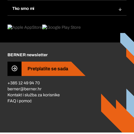
Ponovno naručivanje
Inovacije proizvoda
Tražitelji proizvoda
Tko smo mi
Pretplate
Područja primjene
Što nudimo
Povrati & Reklamacije
Product Compliance
Što nas pokreće
Korporativna društvena odgovornost
Karijera
BERNER newsletter
Business Conduct
Pretplatite se sada
+385 12 49 94 70
berner@berner.hr
Kontakt i služba za korisnike
FAQ i pomoć