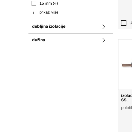
15 mm
4
prikaži više
U
debljina izolacije
dužina
izola
SSL
poleti