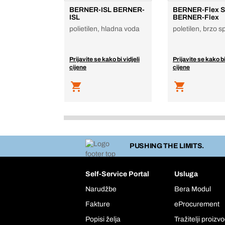
BERNER-ISL BERNER-
BERNER-Flex 
ISL
BERNER-Flex
polietilen, hladna voda
poletilen, brzo s
Prijavite se kako bi vidjeli
Prijavite se kako bi
cijene
cijene
PUSHING THE LIMITS.
Self-Service Portal
Usluga
Narudžbe
Bera Modul
Fakture
eProcurement
Popisi želja
Tražitelji proizv