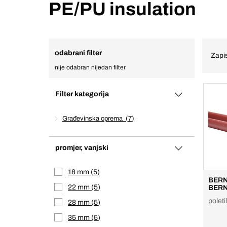
PE/PU insulation
odabrani filter
Zapis
nije odabran nijedan filter
Filter kategorija
Građevinska oprema
7
promjer, vanjski
18 mm
5
BERN
22 mm
5
BERN
poleti
28 mm
5
35 mm
5