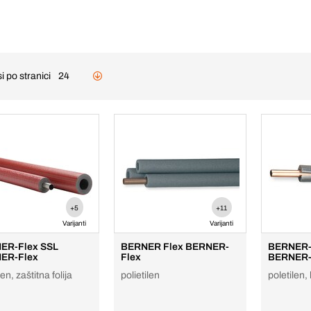
i po stranici
24
+5
+11
Varijanti
Varijanti
ER-Flex SSL
BERNER Flex BERNER-
BERNER-
ER-Flex
Flex
BERNER-
len, zaštitna folija
polietilen
poletilen,