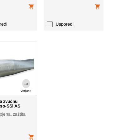
redi
Usporedi
+3
Varijanti
a zvučnu
 Iso-SSl AS
-pjena, zaštita