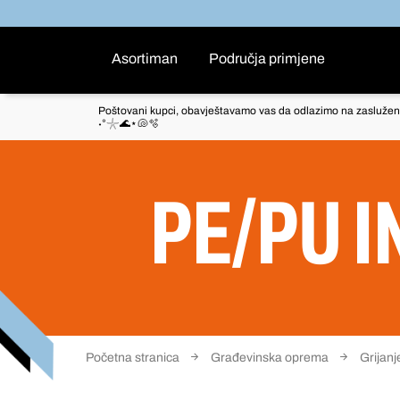
Asortiman
Područja primjene
Poštovani kupci, obavještavamo vas da odlazimo na zaslužen
˖°𓇼🌊⋆🐚🫧
PE/PU 
Početna stranica
Građevinska oprema
Grijanje