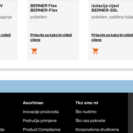
SV
BERNER Flex
izolacija cijevi
BERNER-Flex
BERNER-SSL
pajanje
polietilen
poletilen, zaštitna folij
 vidjeli
Prijavite se kako bi vidjeli
Prijavite se kako bi vidjeli
cijene
cijene
Asortiman
Tko smo mi
Inovacije proizvoda
Što nudimo
Područja primjene
Što nas pokreće
oda
Product Compliance
Korporativna društvena