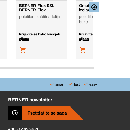
BERNER-Flex SSL
Omotač za zvučnu
BERNER-Flex
izolaciju Iso-SSl AS
a
poletilen, zaštitna folija
polietilen-pjena, zaštita
buke
Prijavite se kako bi vidjeli
Prijavite se kako bi vidjeli
cijene
cijene
smart
fast
easy
BERNER newsletter
Pretplatite se sada
+385 12 49 94 70