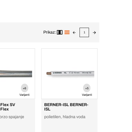
Prikaz:
1
+6
+5
Varijanti
Varijanti
Flex SV
BERNER-ISL BERNER-
Flex
ISL
 brzo spajanje
polietilen, hladna voda