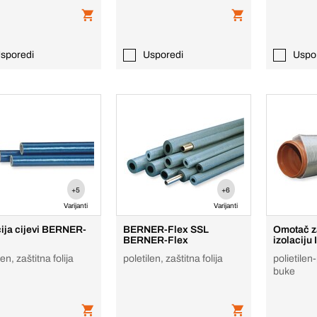
sporedi
Usporedi
Uspo
+5
+6
Varijanti
Varijanti
cija cijevi BERNER-
BERNER-Flex SSL
Omotač z
BERNER-Flex
izolaciju
len, zaštitna folija
poletilen, zaštitna folija
polietilen
buke