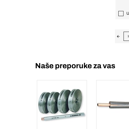
U
1
Naše preporuke za vas