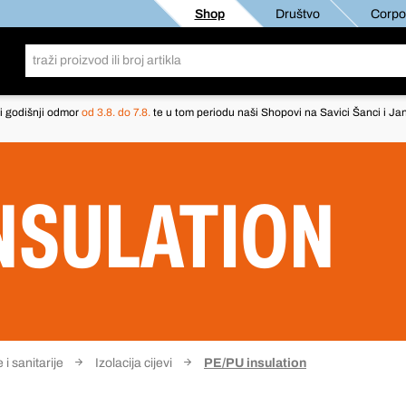
Shop
Društvo
Corpor
i godišnji odmor
od 3.8. do 7.8.
te u tom periodu naši Shopovi na Savici Šanci i Jan
INSULATION
 i sanitarije
Izolacija cijevi
PE/PU insulation