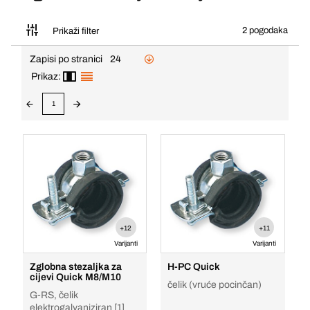
2 pogodaka
Prikaži filter
Zapisi po stranici
24
Prikaz:
1
+12
+11
Varijanti
Varijanti
Zglobna stezaljka za
H-PC Quick
cijevi Quick M8/M10
čelik (vruće pocinčan)
G-RS, čelik
elektrogalvaniziran [1]