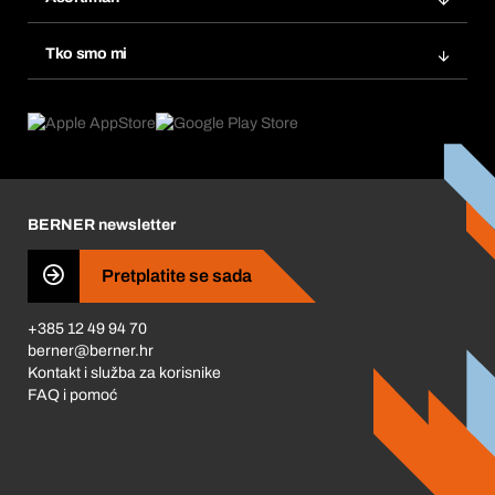
eProcurement
Ponovno naručivanje
Inovacije proizvoda
Tražitelji proizvoda
Tko smo mi
Pretplate
Područja primjene
Što nudimo
Povrati & Reklamacije
Product Compliance
Što nas pokreće
Korporativna društvena odgovornost
Karijera
BERNER newsletter
Business Conduct
Pretplatite se sada
+385 12 49 94 70
berner@berner.hr
Kontakt i služba za korisnike
FAQ i pomoć