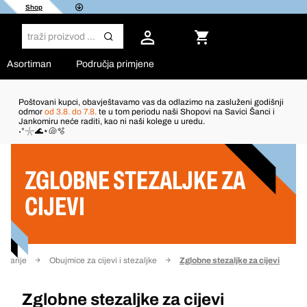
Shop
Asortiman
Područja primjene
Poštovani kupci, obavještavamo vas da odlazimo na zasluženi godišnji
odmor
od 3.8. do 7.8.
te u tom periodu naši Shopovi na Savici Šanci i
Jankomiru neće raditi, kao ni naši kolege u uredu.
Filter
˖°𓇼🌊⋆🐚🫧
ZGLOBNE STEZALJKE ZA
CIJEVI
nitarije
Obujmice za cijevi i stezaljke
Zglobne stezaljke za cijevi
Zglobne stezaljke za cijevi