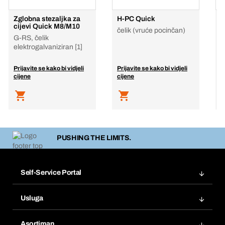
Zglobna stezaljka za
H-PC Quick
V
cijevi Quick M8/M10
E
čelik (vruće pocinčan)
G-RS, čelik
C
elektrogalvaniziran [1]
P
p
Prijavite se kako bi vidjeli
Prijavite se kako bi vidjeli
P
cijene
cijene
c
PUSHING THE LIMITS.
Self-Service Portal
Narudžbe
Usluga
Fakture
Bera Modul
Popisi želja
Asortiman