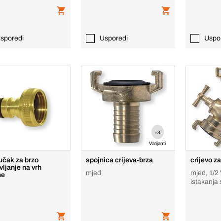
sporedi
Usporedi
Uspo
+3
Varijanti
jučak za brzo
spojnica crijeva-brza
crijevo z
vljanje na vrh
mjed
mjed, 1/2 
ne
istakanja
brzom sp