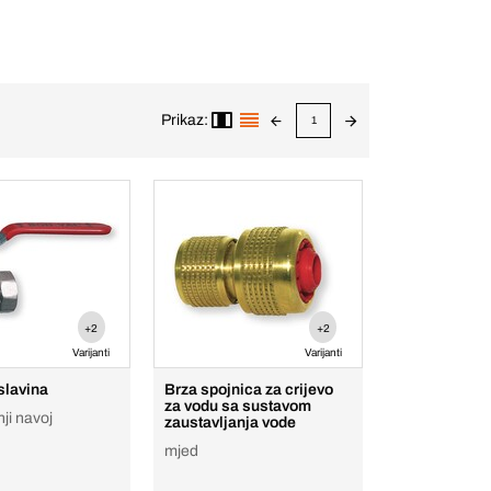
Prikaz:
1
+2
+2
Varijanti
Varijanti
slavina
Brza spojnica za crijevo
za vodu sa sustavom
ji navoj
zaustavljanja vode
mjed