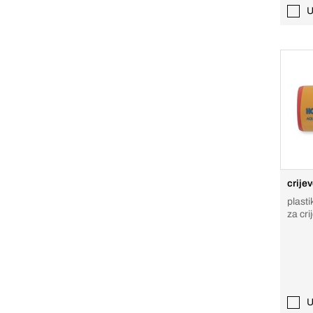
U
crije
plasti
za cri
U