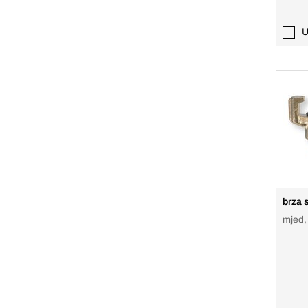
U
brza 
mjed, 