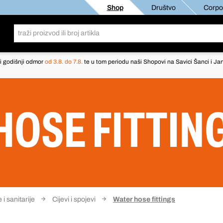
Shop
Društvo
Corpor
i godišnji odmor
od 3.8. do 7.8.
te u tom periodu naši Shopovi na Savici Šanci i Jan
HOSE FITTIN
 i sanitarije
Cijevi i spojevi
Water hose fittings