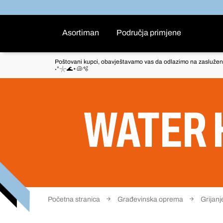
Asortiman
Područja primjene
Poštovani kupci, obavještavamo vas da odlazimo na zaslužen
˖°𓇼🌊⋆🐚🫧
WATER 
Početna stranica
Građevinska oprema
Grijanje