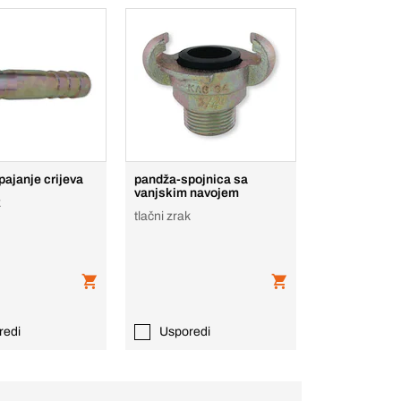
spajanje crijeva
pandža-spojnica sa
vanjskim navojem
k
tlačni zrak
redi
Usporedi