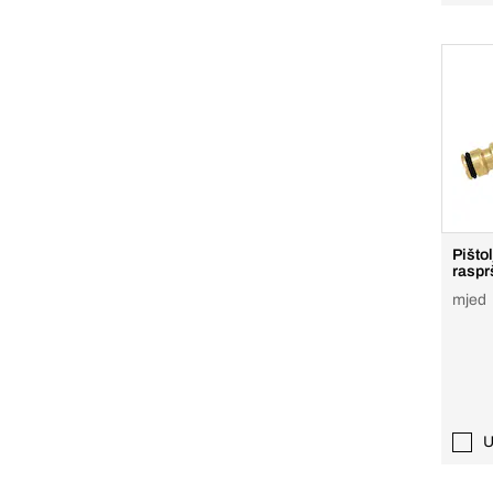
Pišto
raspr
mjed
U