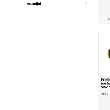
materijal
U
Prikl
posta
slavi
mjed