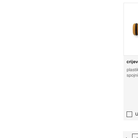
crije
plasti
spojn
U