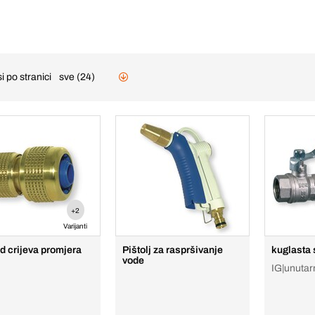
i po stranici
sve (24)
+2
Varijanti
 crijeva promjera
Pištolj za raspršivanje
kuglasta 
vode
IG|unutarn