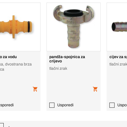
vo za vodu
pandža-spojnica za
cijev za 
crijevo
ka, dvostrana brza
tlačni zra
tlačni zrak
ica
sporedi
Usporedi
Uspo