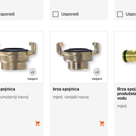
sporedi
Usporedi
Uspo
+2
+3
Varijanti
Varijanti
spojnica
brza spojnica
Brza spoj
produžeta
unutarnji navoj
mjed, vanjski navoj
vodu
mjed