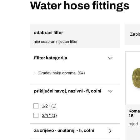
Water hose fittings
odabrani filter
Zapis
nije odabran nijedan filter
Filter kategorija
Građevinska oprema
24
priključni navoj, nazivni - fi, colni
1/2 "
1
Komad
3/4 "
1
15
mjed
za crijevo - unutarnji - fi, colni