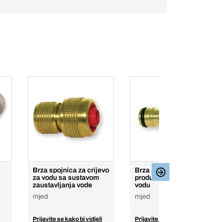
Brza spojnica za crijevo
Brza spojnica za
za vodu sa sustavom
produžetak crijeva za
zaustavljanja vode
vodu
mjed
mjed
Prijavite se kako bi vidjeli
Prijavite se kako bi vidjeli