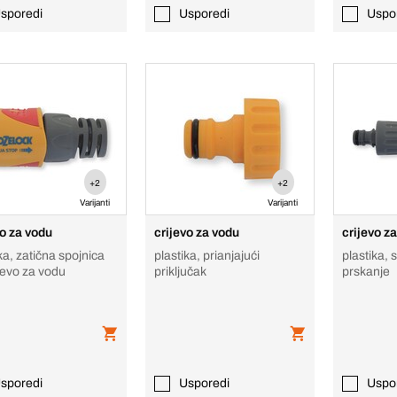
sporedi
Usporedi
Uspo
+2
+2
Varijanti
Varijanti
vo za vodu
crijevo za vodu
crijevo z
ka, zatična spojnica
plastika, prianjajući
plastika, 
jevo za vodu
priključak
prskanje
sporedi
Usporedi
Uspo