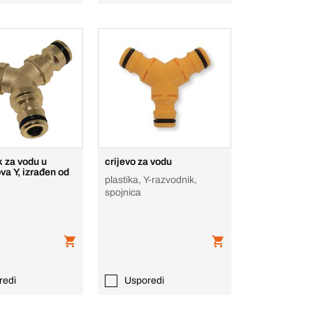
k za vodu u
crijevo za vodu
ova Y, izrađen od
plastika, Y-razvodnik,
spojnica
redi
Usporedi