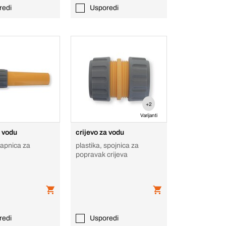
redi
Usporedi
+2
Varijanti
a vodu
crijevo za vodu
sapnica za
plastika, spojnica za
popravak crijeva
redi
Usporedi