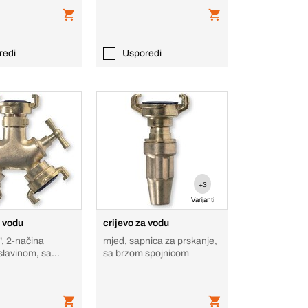
redi
Usporedi
+3
Varijanti
a vodu
crijevo za vodu
", 2-načina
mjed, sapnica za prskanje,
 slavinom, sa
sa brzom spojnicom
ojnicom