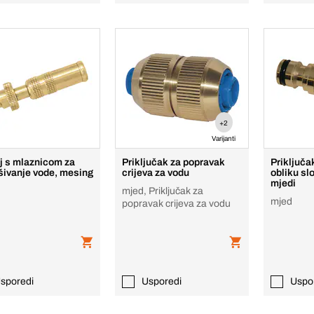
+2
Varijanti
lj s mlaznicom za
Priključak za popravak
Priključa
šivanje vode, mesing
crijeva za vodu
obliku sl
mjedi
mjed, Priključak za
mjed
popravak crijeva za vodu
sporedi
Usporedi
Uspo