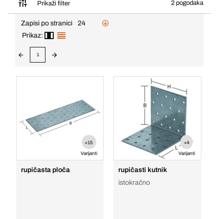
2 pogodaka
Prikaži filter
Zapisi po stranici
24
Prikaz:
1
+15
+4
Varijanti
Varijanti
rupičasta ploča
rupičasti kutnik
istokračno