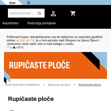
Shop
Asortiman
Područja primjene
Poštovani kupci, obavještavamo vas da odlazimo na zasluženi godišnji
odmor
od 3.8. do 7.8.
te u tom periodu naši Shopovi na Savici Šanci i
Jankomiru neće raditi, kao ni naši kolege u uredu.
Filter
˖°𓇼🌊⋆🐚🫧
RUPIČASTE PLOČE
Roof and wall installation
Spojnice za drvo
Rupičaste ploče
Rupičaste ploče