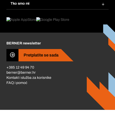
Tražitelji proizvoda
Tko smo mi
Pretplate
Područja primjene
Što nudimo
Povrati & Reklamacije
Product Compliance
Što nas pokreće
Korporativna društvena odgovornost
Karijera
BERNER newsletter
Business Conduct
Pretplatite se sada
+385 12 49 94 70
berner@berner.hr
Kontakt i služba za korisnike
FAQ i pomoć