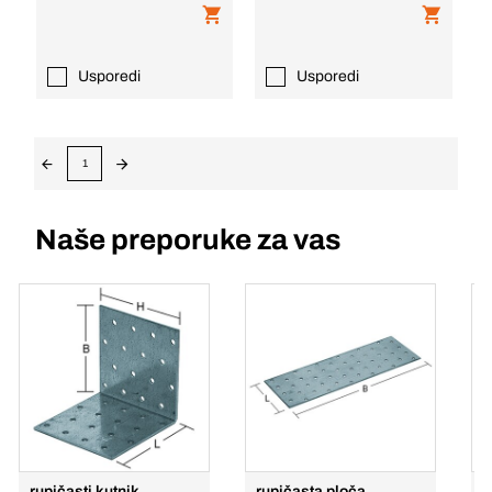
Usporedi
Usporedi
1
Naše preporuke za vas
rupičasti kutnik
rupičasta ploča
Č