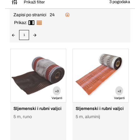
3 pogodaka
Prikaži filter
Zapisi po stranici
24
Prikaz:
1
+3
+2
Varijanti
Varijanti
Sljemenski i rubni valjci
Sljemenski i rubni valjci
5 m, runo
5 m, aluminij