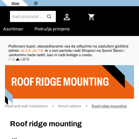
Shop
Asortiman
Područja primjene
Poštovani kupci, obavještavamo vas da odlazimo na zasluženi godišnji
odmor
od 3.8. do 7.8.
te u tom periodu naši Shopovi na Savici Šanci i
Jankomiru neće raditi, kao ni naši kolege u uredu.
Filter
˖°𓇼🌊⋆🐚🫧
ROOF RIDGE MOUNTING
Roof and wall installation
Krovni pokrov
Roof ridge mounting
Roof ridge mounting