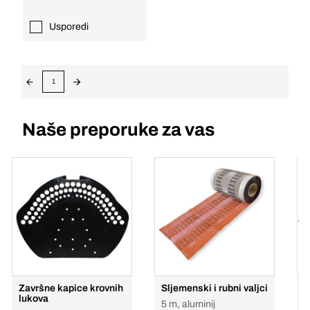
Usporedi
1
Naše preporuke za vas
Završne kapice krovnih
Sljemenski i rubni valjci
S
lukova
5 m, aluminij
5