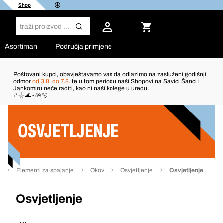
Shop
Asortiman
Područja primjene
Poštovani kupci, obavještavamo vas da odlazimo na zasluženi godišnji
odmor
od 3.8. do 7.8.
te u tom periodu naši Shopovi na Savici Šanci i
Jankomiru neće raditi, kao ni naši kolege u uredu.
Filter
˖°𓇼🌊⋆🐚🫧
OSVJETLJENJE
Elementi za spajanje
Okov
Osvjetljenje
Osvjetljenje
Osvjetljenje