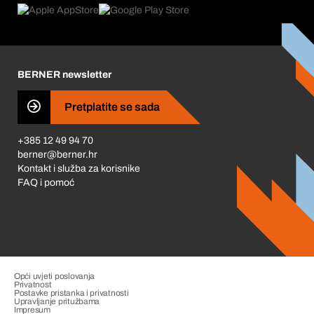
Što nas pokreće
Korporativna društvena odgovornost
Karijera
BERNER newsletter
Business Conduct
Pretplatite se sada
+385 12 49 94 70
berner@berner.hr
Kontakt i služba za korisnike
FAQ i pomoć
Opći uvjeti poslovanja
Privatnost
Postavke pristanka i privatnosti
Upravljanje pritužbama
Impresum