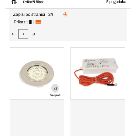
5 pogodaka
Prikaži filter
Zapisi po stranici
24
Prikaz:
1
+3
Varijanti