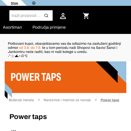
Shop
Asortiman
Područja primjene
Poštovani kupci, obavještavamo vas da odlazimo na zasluženi godišnji
odmor
od 3.8. do 7.8.
te u tom periodu naši Shopovi na Savici Šanci i
Jankomiru neće raditi, kao ni naši kolege u uredu.
Filter
˖°𓇼🌊⋆🐚🫧
POWER TAPS
Bušenje metala
Nareznice i matrice za navoje
Power taps
Power taps