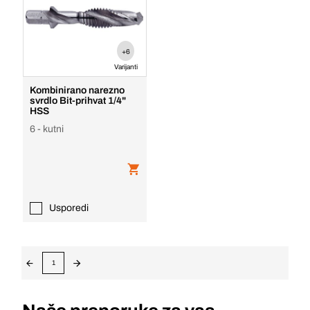
+6
Varijanti
Kombinirano narezno
svrdlo Bit-prihvat 1/4"
HSS
6 - kutni
Usporedi
1