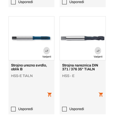
Usporedi
Usporedi
+7
+7
Varijanti
Varijanti
Strojno urezno svrdlo,
Strojna nareznica DIN
oblik B
371 / 376 35° TiALN
HSS-E TiALN
HSS - E
Usporedi
Usporedi