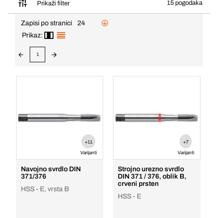
15 pogodaka
Prikaži filter
Zapisi po stranici
24
Prikaz:
1
+11
+7
Varijanti
Varijanti
Navojno svrdlo DIN
Strojno urezno svrdlo
371/376
DIN 371 / 376, oblik B,
crveni prsten
HSS - E, vrsta B
HSS - E