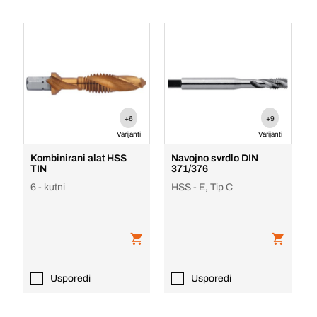
+6
+9
Varijanti
Varijanti
Kombinirani alat HSS
Navojno svrdlo DIN
TIN
371/376
6 - kutni
HSS - E, Tip C
Usporedi
Usporedi