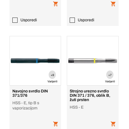
Usporedi
Usporedi
+9
+7
Varijanti
Varijanti
Navojno svrdlo DIN
Strojno urezno svrdlo
371/376
DIN 371 / 376, oblik B,
žuti prsten
HSS - E, tip B s
HSS - E
vaporizacijom