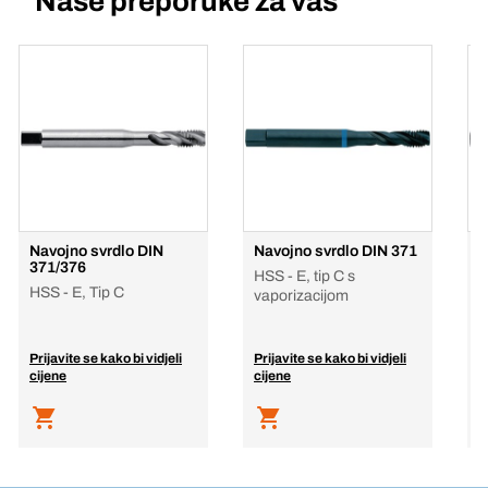
Naše preporuke za vas
Navojno svrdlo DIN
Navojno svrdlo DIN 371
N
371/376
3
HSS - E, tip C s
HSS - E, Tip C
H
vaporizacijom
Prijavite se kako bi vidjeli
Prijavite se kako bi vidjeli
P
cijene
cijene
c