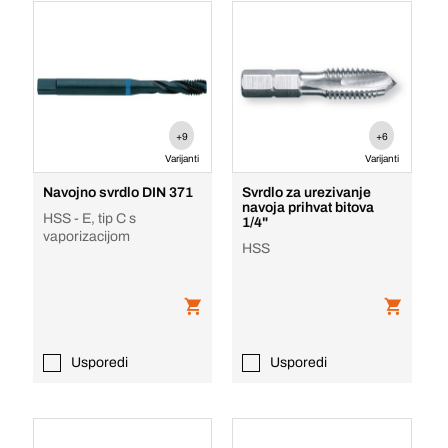
+9
+6
Varijanti
Varijanti
Navojno svrdlo DIN 371
Svrdlo za urezivanje
navoja prihvat bitova
HSS - E, tip C s
1/4"
vaporizacijom
HSS
Usporedi
Usporedi