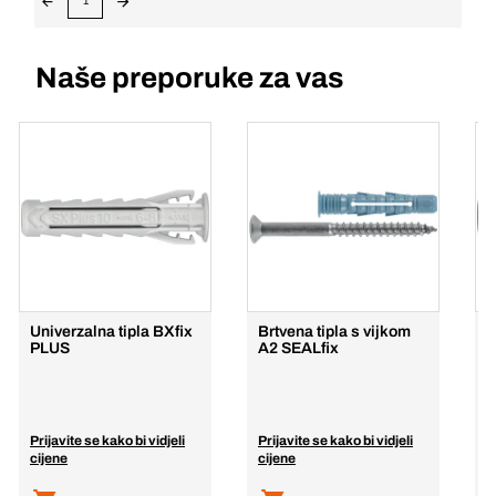
1
Naše preporuke za vas
Univerzalna tipla BXfix
Brtvena tipla s vijkom
U
PLUS
A2 SEALfix
š
Prijavite se kako bi vidjeli
Prijavite se kako bi vidjeli
P
cijene
cijene
c