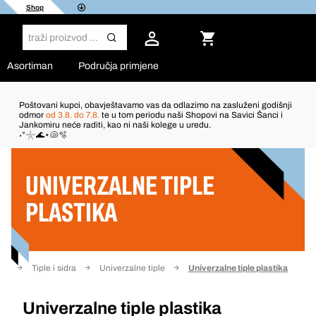
Shop
Asortiman
Područja primjene
Poštovani kupci, obavještavamo vas da odlazimo na zasluženi godišnji
odmor
od 3.8. do 7.8.
te u tom periodu naši Shopovi na Savici Šanci i
Jankomiru neće raditi, kao ni naši kolege u uredu.
Filter
˖°𓇼🌊⋆🐚🫧
UNIVERZALNE TIPLE
PLASTIKA
nje
Tiple i sidra
Univerzalne tiple
Univerzalne tiple plastika
Univerzalne tiple plastika