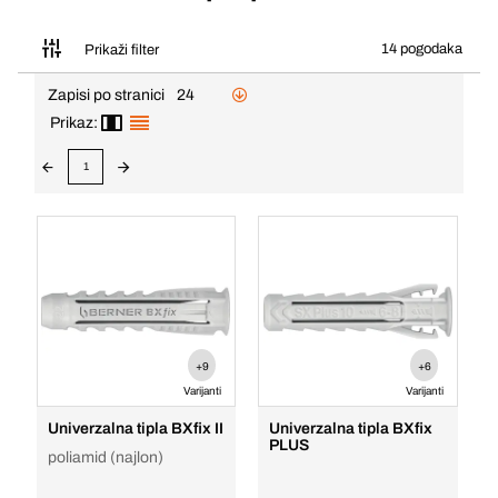
14 pogodaka
Prikaži filter
Zapisi po stranici
24
Prikaz:
1
+9
+6
Varijanti
Varijanti
Univerzalna tipla BXfix II
Univerzalna tipla BXfix
PLUS
poliamid (najlon)