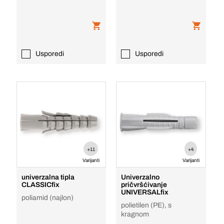
Usporedi
Usporedi
+11
+4
Varijanti
Varijanti
univerzalna tipla
Univerzalno
CLASSICfix
pričvršćivanje
UNIVERSALfix
poliamid (najlon)
polietilen (PE), s
kragnom