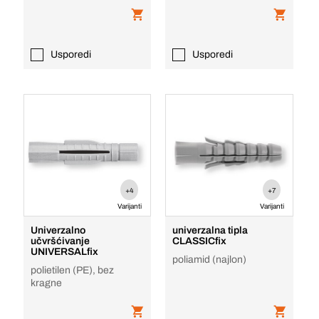
Usporedi
Usporedi
+4
+7
Varijanti
Varijanti
Univerzalno
univerzalna tipla
učvršćivanje
CLASSICfix
UNIVERSALfix
poliamid (najlon)
polietilen (PE), bez
kragne