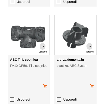
Usporedi
Usporedi
+3
+6
Varijanti
Varijanti
ABC T i L spojnica
alat za demontažu
PA12 GF50, T i L spojnice
plastika, ABC System
Usporedi
Usporedi