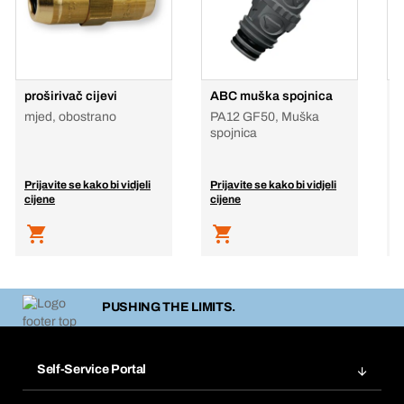
proširivač cijevi
ABC muška spojnica
R
mjed, obostrano
PA12 GF50, Muška
P
spojnica
Prijavite se kako bi vidjeli
Prijavite se kako bi vidjeli
P
cijene
cijene
c
PUSHING THE LIMITS.
Self-Service Portal
Narudžbe