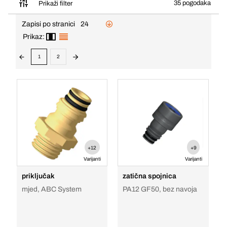
35 pogodaka
Prikaži filter
Zapisi po stranici
24
Prikaz:
1
2
+12
+9
Varijanti
Varijanti
priključak
zatična spojnica
mjed, ABC System
PA12 GF50, bez navoja