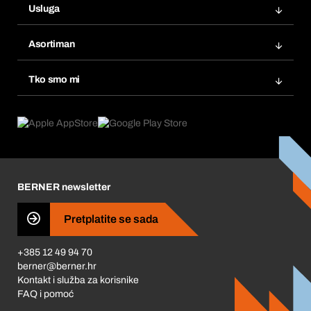
Usluga
Fakture
Bera Modul
Popisi želja
Asortiman
eProcurement
Ponovno naručivanje
Inovacije proizvoda
Tražitelji proizvoda
Tko smo mi
Pretplate
Područja primjene
Što nudimo
Povrati & Reklamacije
Product Compliance
Što nas pokreće
Korporativna društvena odgovornost
Karijera
BERNER newsletter
Business Conduct
Pretplatite se sada
+385 12 49 94 70
berner@berner.hr
Kontakt i služba za korisnike
FAQ i pomoć