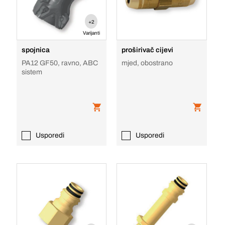
+2
Varijanti
spojnica
proširivač cijevi
PA12 GF50, ravno, ABC
mjed, obostrano
sistem
Usporedi
Usporedi