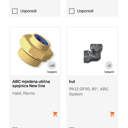
Usporedi
Usporedi
+28
+2
Varijanti
Varijanti
ABC mjedena utična
kut
spojnica New line
PA12 GF50, 90°, ABC
mjed, Ravno
System