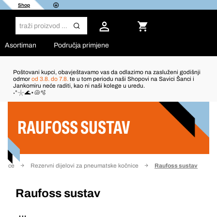
Shop
Asortiman
Područja primjene
Poštovani kupci, obavještavamo vas da odlazimo na zasluženi godišnji
odmor
od 3.8. do 7.8.
te u tom periodu naši Shopovi na Savici Šanci i
Jankomiru neće raditi, kao ni naši kolege u uredu.
Filter
˖°𓇼🌊⋆🐚🫧
RAUFOSS SUSTAV
čnice
Rezervni dijelovi za pneumatske kočnice
Raufoss sustav
Raufoss sustav