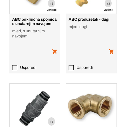
+5
+3
Varijanti
Varijanti
ABC priključna spojnica
ABC produžetak - dugi
s unutarnjim navojem
mjed, dugi
mjed, s unutarnjim
navojem
Usporedi
Usporedi
+5