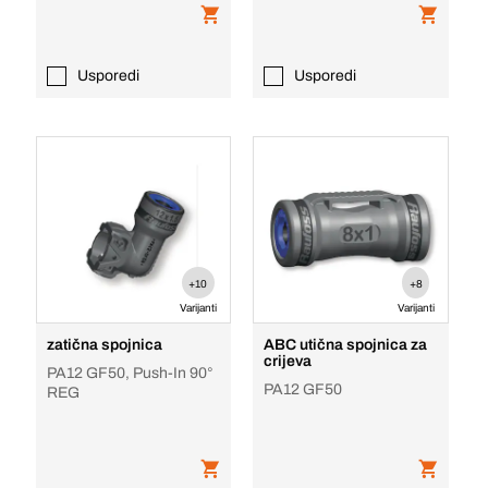
Usporedi
Usporedi
+10
+8
Varijanti
Varijanti
zatična spojnica
ABC utična spojnica za
crijeva
PA12 GF50, Push-In 90°
PA12 GF50
REG