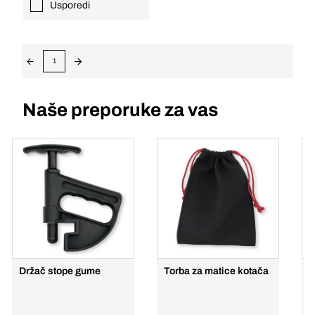
Usporedi
1
Naše preporuke za vas
Držač stope gume
Torba za matice kotača
m
p
p
ž