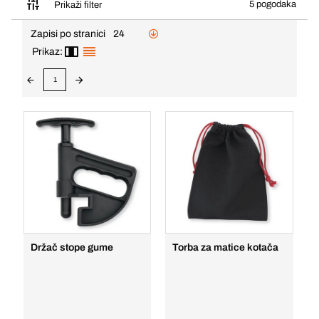
5 pogodaka
Prikaži filter
Zapisi po stranici
24
Prikaz:
1
Držač stope gume
Torba za matice kotača