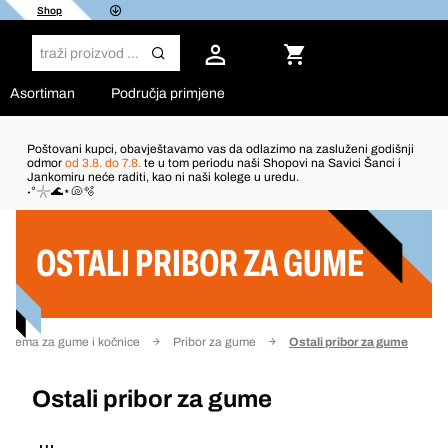
Shop
Asortiman
Područja primjene
Poštovani kupci, obavještavamo vas da odlazimo na zasluženi godišnji
odmor
od 3.8. do 7.8.
te u tom periodu naši Shopovi na Savici Šanci i
Jankomiru neće raditi, kao ni naši kolege u uredu.
Filter
˖°𓇼🌊⋆🐚🫧
OSTALI PRIBOR ZA GUME
Oprema za gume i kočnice
Pribor za gume
Ostali pribor za gume
Ostali pribor za gume