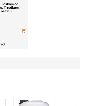
s uloškom od
ne, T-ručkom i
 oštricu
a
redi