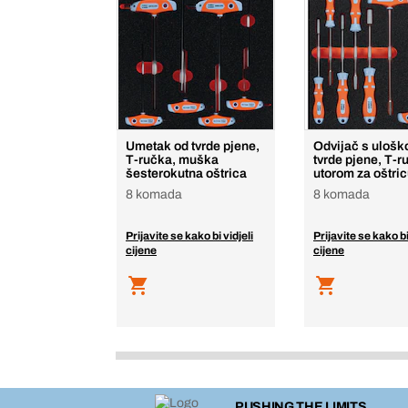
Umetak od tvrde pjene,
Odvijač s uloš
T-ručka, muška
tvrde pjene, T-r
šesterokutna oštrica
utorom za oštri
8 komada
8 komada
Prijavite se kako bi vidjeli
Prijavite se kako bi
cijene
cijene
PUSHING THE LIMITS.