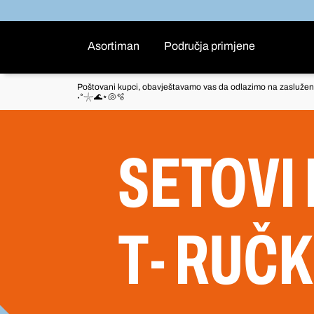
Asortiman
Područja primjene
Poštovani kupci, obavještavamo vas da odlazimo na zaslužen
˖°𓇼🌊⋆🐚🫧
SETOVI
T- RUČ