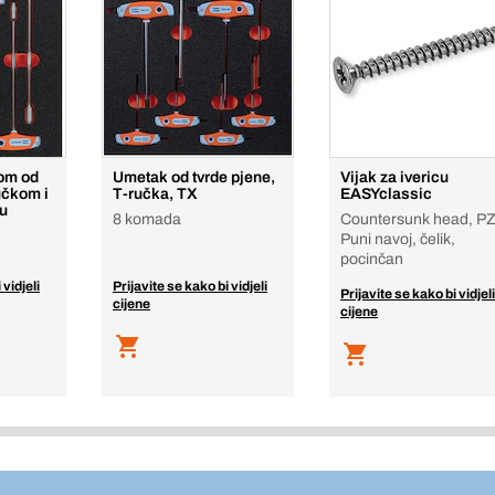
kom od
Umetak od tvrde pjene,
Vijak za ivericu
učkom i
T-ručka, TX
EASYclassic
cu
8 komada
Countersunk head, PZ
Puni navoj, čelik,
pocinčan
 vidjeli
Prijavite se kako bi vidjeli
Prijavite se kako bi vidjeli
cijene
cijene