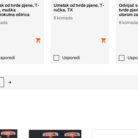
k od tvrde pjene, T-
Umetak od tvrde pjene, T-
Odvijač 
, muška
ručka, TX
tvrde pje
rokutna oštrica
utorom za
8 komada
mada
8 komad
sporedi
Usporedi
Uspo