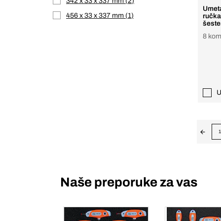
342 x 33 x 337 mm
2
Umeta
456 x 33 x 337 mm
1
ručka
šeste
8 ko
U
1
Naše preporuke za vas