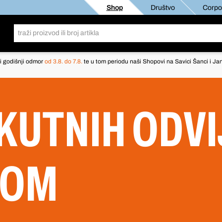
Shop
Društvo
Corpor
i godišnji odmor
od 3.8. do 7.8.
te u tom periodu naši Shopovi na Savici Šanci i Jan
 KUTNIH ODVI
KOM