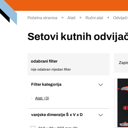
Početna stranica
Alati
Ručni alat
Odvijači 
Setovi kutnih odvija
odabrani filter
Zapis
nije odabran nijedan filter
Filter kategorija
Alati
3
vanjske dimenzije Š x V x D