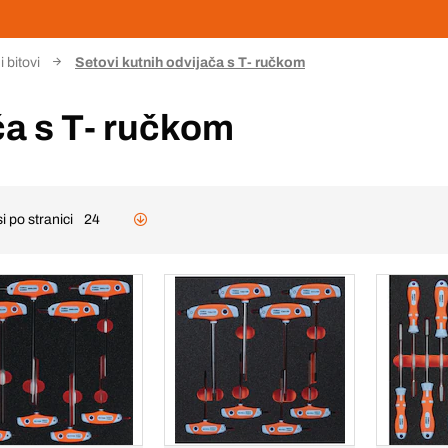
i bitovi
Setovi kutnih odvijača s T- ručkom
ča s T- ručkom
i po stranici
24