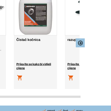
Čistač kočnica
razuporna zakovica
,
Prijavite se kako bi vidjeli
Prijavite se kako bi vidjeli
cijene
cijene
smart
fast
easy