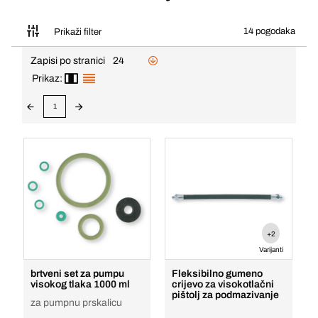
14 pogodaka
Prikaži filter
Zapisi po stranici
24
Prikaz:
1
+2
Varijanti
brtveni set za pumpu
Fleksibilno gumeno
visokog tlaka 1000 ml
crijevo za visokotlačni
pištolj za podmazivanje
za pumpnu prskalicu