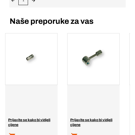
1
Naše preporuke za vas
Prijavite se kako bi vidjeli
Prijavite se kako bi vidjeli
P
cijene
cijene
c