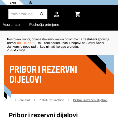
Shop
Asortiman
Područja primjene
Poštovani kupci, obavještavamo vas da odlazimo na zasluženi godišnji
odmor
od 3.8. do 7.8.
te u tom periodu naši Shopovi na Savici Šanci i
Jankomiru neće raditi, kao ni naši kolege u uredu.
Filter
˖°𓇼🌊⋆🐚🫧
PRIBOR I REZERVNI
DIJELOVI
Alati
Ručni alat
Pištolji za kartuše
Pribor i rezervni dijelovi
Pribor i rezervni dijelovi