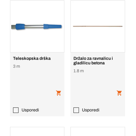
Teleskopska drška
Držalo za ravnalicu i
gladilicu betona
3 m
1.8 m
Usporedi
Usporedi