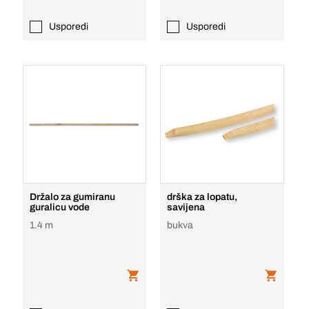
Usporedi
Usporedi
Držalo za gumiranu
drška za lopatu,
guralicu vode
savijena
1.4 m
bukva