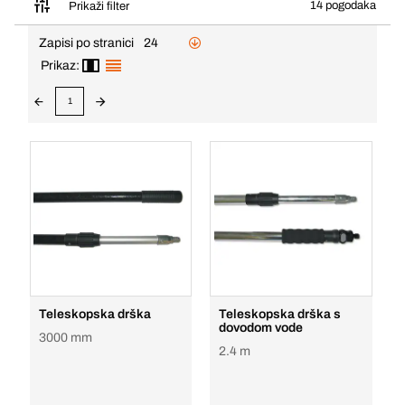
14 pogodaka
Prikaži filter
Zapisi po stranici
24
Prikaz:
1
Teleskopska drška
Teleskopska drška s
dovodom vode
3000 mm
2.4 m