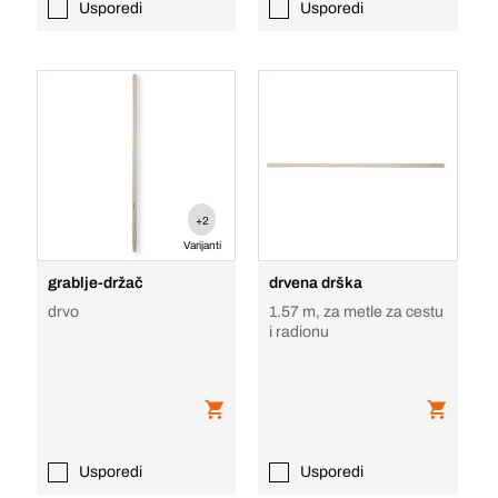
Usporedi
Usporedi
+2
Varijanti
grablje-držač
drvena drška
drvo
1.57 m, za metle za cestu
i radionu
Usporedi
Usporedi