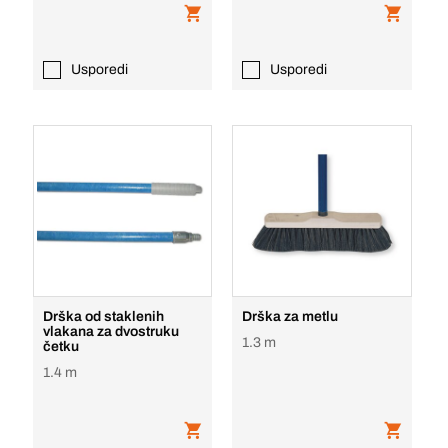
Usporedi
Usporedi
Drška od staklenih
Drška za metlu
vlakana za dvostruku
1.3 m
četku
1.4 m