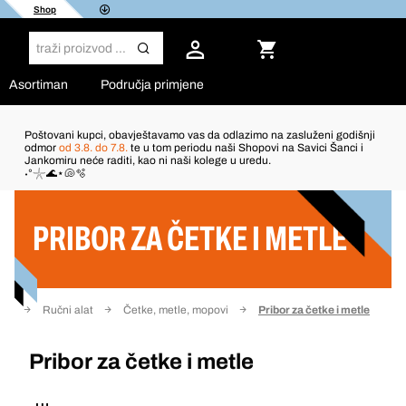
Shop
Asortiman
Područja primjene
Poštovani kupci, obavještavamo vas da odlazimo na zasluženi godišnji
odmor
od 3.8. do 7.8.
te u tom periodu naši Shopovi na Savici Šanci i
Jankomiru neće raditi, kao ni naši kolege u uredu.
Filter
˖°𓇼🌊⋆🐚🫧
PRIBOR ZA ČETKE I METLE
ati
Ručni alat
Četke, metle, mopovi
Pribor za četke i metle
Pribor za četke i metle