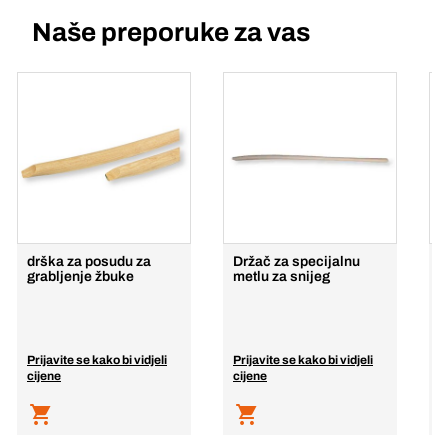
Naše preporuke za vas
drška za posudu za
Držač za specijalnu
D
grabljenje žbuke
metlu za snijeg
1
Prijavite se kako bi vidjeli
Prijavite se kako bi vidjeli
P
cijene
cijene
c