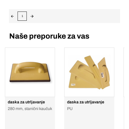
1
Naše preporuke za vas
daska za utrljavanje
daska za utrljavanje
Z
š
280 mm, stanični kaučuk
PU
A