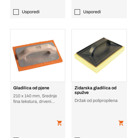
Usporedi
Usporedi
Gladilica od pjene
Zidarska gladilica od
spužve
210 x 140 mm, Srednje
Držak od polipropilena
fina tekstura, drveni
držak