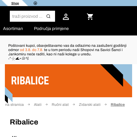
Shop
Asortiman
Područja primjene
Poštovani kupci, obavještavamo vas da odlazimo na zasluženi godišnji
odmor
od 3.8. do 7.8.
te u tom periodu naši Shopovi na Savici Šanci i
Jankomiru neće raditi, kao ni naši kolege u uredu.
Filter
˖°𓇼🌊⋆🐚🫧
RIBALICE
četna stranica
Alati
Ručni alat
Zidarski alati
Ribalice
Ribalice