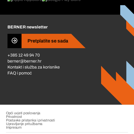
Korporativna društvena odgovornost
Karijera
BERNER newsletter
Business Conduct
Pretplatite se sada
+385 12 49 94 70
berner@berner.hr
Kontakt i služba za korisnike
FAQ i pomoć
Opći uvjeti poslovanja
Privatnost
Postavke pristanka i privatnosti
Upravljanje pritužbama
Impresum