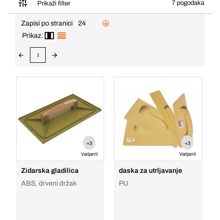
7 pogodaka
Prikaži filter
Zapisi po stranici
24
Prikaz:
1
+3
+3
Varijanti
Varijanti
Zidarska gladilica
daska za utrljavanje
ABS, drveni držak
PU