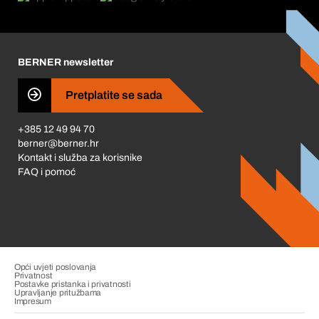
Korporativna društvena odgovornost
Karijera
BERNER newsletter
Business Conduct
Pretplatite se sada
+385 12 49 94 70
berner@berner.hr
Kontakt i služba za korisnike
FAQ i pomoć
Opći uvjeti poslovanja
Privatnost
Postavke pristanka i privatnosti
Upravljanje pritužbama
Impresum