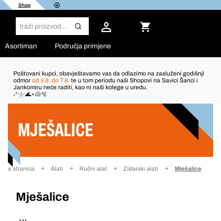
Shop
Asortiman
Područja primjene
Poštovani kupci, obavještavamo vas da odlazimo na zasluženi godišnji
odmor
od 3.8. do 7.8.
te u tom periodu naši Shopovi na Savici Šanci i
Jankomiru neće raditi, kao ni naši kolege u uredu.
Filter
˖°𓇼🌊⋆🐚🫧
MJEŠALICE
etna stranica
Alati
Ručni alat
Zidarski alati
Mješalice
Mješalice