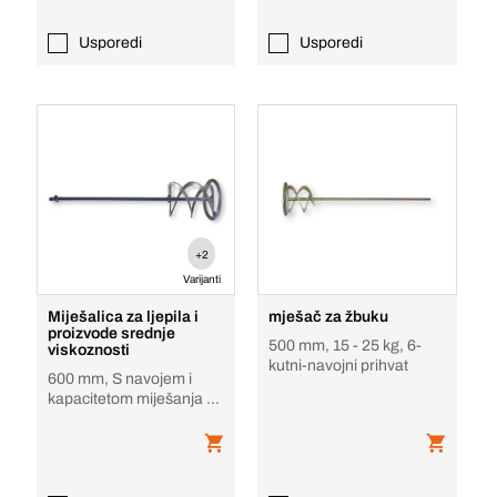
Usporedi
Usporedi
+2
Varijanti
Miješalica za ljepila i
mješač za žbuku
proizvode srednje
500 mm, 15 - 25 kg, 6-
viskoznosti
kutni-navojni prihvat
600 mm, S navojem i
kapacitetom miješanja do
50 kg