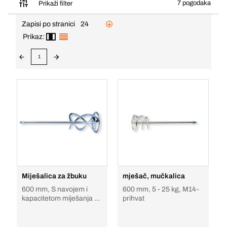
7 pogodaka
Prikaži filter
Zapisi po stranici
24
Prikaz:
1
Miješalica za žbuku
mješač, mučkalica
600 mm, S navojem i
600 mm, 5 - 25 kg, M14-
kapacitetom miješanja do
prihvat
50 kg