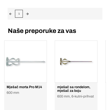
1
Naše preporuke za vas
Mješač morta Pro M14
mješač sa rondelom,
m
mješač za boju
600 mm
5
600 mm, 6-kutni-prihvat
k