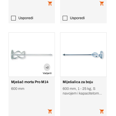
Usporedi
Usporedi
+2
Varijanti
Mješač morta Pro M14
Miješalica za boju
600 mm
600 mm, 1 - 25 kg, S
navojem i kapacitetom
miješanja do 25 kg