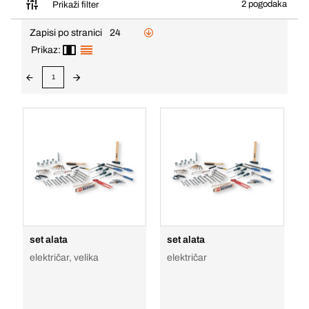
2 pogodaka
Prikaži filter
Zapisi po stranici
24
Prikaz:
1
set alata
set alata
električar, velika
električar