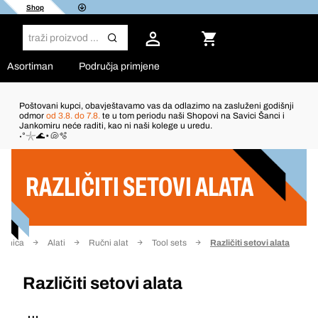
Shop
Asortiman
Područja primjene
Poštovani kupci, obavještavamo vas da odlazimo na zasluženi godišnji
odmor
od 3.8. do 7.8.
te u tom periodu naši Shopovi na Savici Šanci i
Jankomiru neće raditi, kao ni naši kolege u uredu.
Filter
˖°𓇼🌊⋆🐚🫧
RAZLIČITI SETOVI ALATA
ranica
Alati
Ručni alat
Tool sets
Različiti setovi alata
Različiti setovi alata