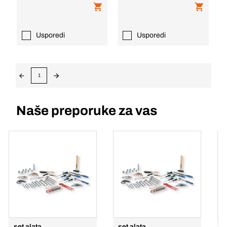
Usporedi
Usporedi
1
Naše preporuke za vas
set alata
set alata
V