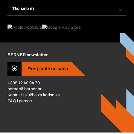
Ponovno naručivanje
Inovacije proizvoda
Tražitelji proizvoda
Tko smo mi
Pretplate
Područja primjene
Što nudimo
Povrati & Reklamacije
Product Compliance
Što nas pokreće
Korporativna društvena odgovornost
Karijera
BERNER newsletter
Business Conduct
Pretplatite se sada
+385 12 49 94 70
berner@berner.hr
Kontakt i služba za korisnike
FAQ i pomoć