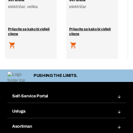
E
električar, velika
električar
C
P
p
Prijavite se kako bi vidjeli
Prijavite se kako bi vidjeli
P
cijene
cijene
c
PUSHING THE LIMITS.
Self-Service Portal
Narudžbe
Usluga
Fakture
Bera Modul
Popisi želja
Asortiman
eProcurement