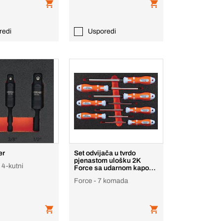
redi
Usporedi
er
Set odvijača u tvrdo
pjenastom ulošku 2K
 4-kutni
Force sa udarnom kapom,
TX
Force - 7 komada