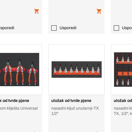
sporedi
Usporedi
Uspo
k od tvrde pjene
uložak od tvrde pjene
uložak od
om kliješta Universal
nasadni ključ unutarnji-TX
nasadni kl
1/2"