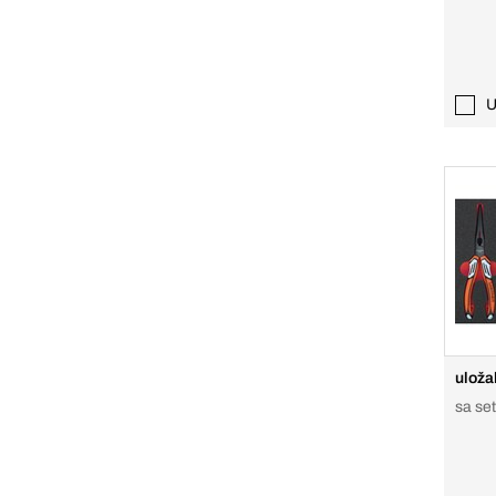
U
uloža
sa set