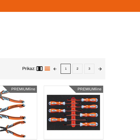
Prikaz:
1
2
3
PREMIUMline
PREMIUMline