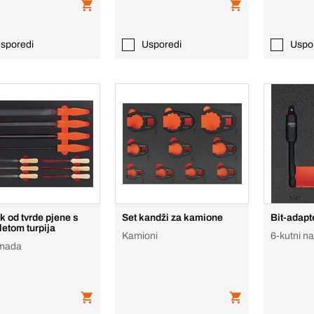
sporedi
Usporedi
Uspo
k od tvrde pjene s
Set kandži za kamione
Bit-adapt
etom turpija
Kamioni
6-kutni na
omada