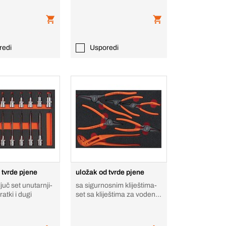
redi
Usporedi
 tvrde pjene
uložak od tvrde pjene
juč set unutarnji-
sa sigurnosnim kliještima-
TX, 1/2", kratki i dugi
set sa kliještima za vodenu
pumpu