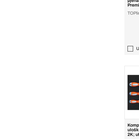
pjena
Premi
TOPli
U
Kompl
ulošk
2K; ut