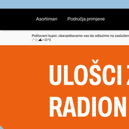
Asortiman
Područja primjene
Poštovani kupci, obavještavamo vas da odlazimo na zaslužen
˖°𓇼🌊⋆🐚🫧
ULOŠCI 
RADION