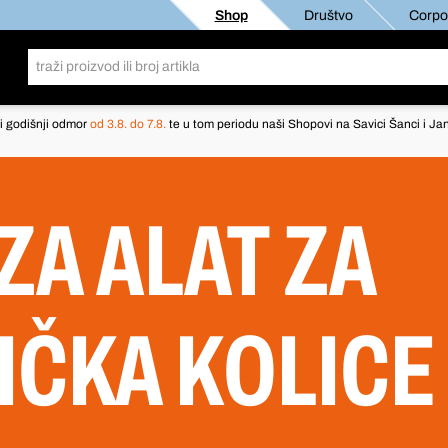
Shop
Društvo
Corpor
i godišnji odmor
od 3.8. do 7.8.
te u tom periodu naši Shopovi na Savici Šanci i Jan
ZA ALAT ZA
IČKA KOLICE