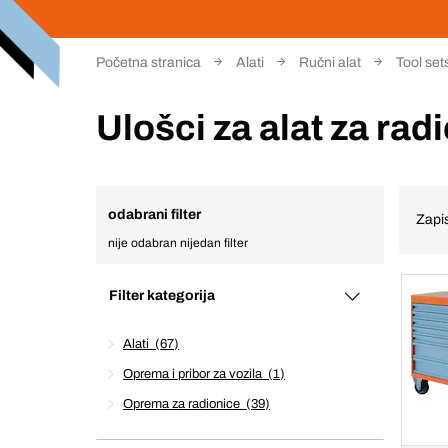
Početna stranica
Alati
Ručni alat
Tool set
Ulošci za alat za rad
odabrani filter
Zapis
nije odabran nijedan filter
Filter kategorija
Alati
67
Oprema i pribor za vozila
1
Oprema za radionice
39