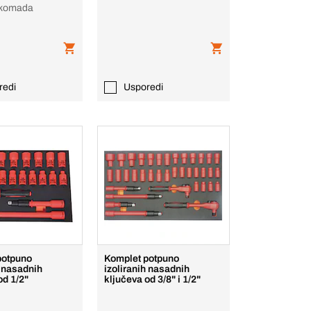
7 komada
redi
Usporedi
potpuno
Komplet potpuno
h nasadnih
izoliranih nasadnih
od 1/2"
ključeva od 3/8" i 1/2"