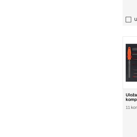
U
Uloža
kompl
11 k