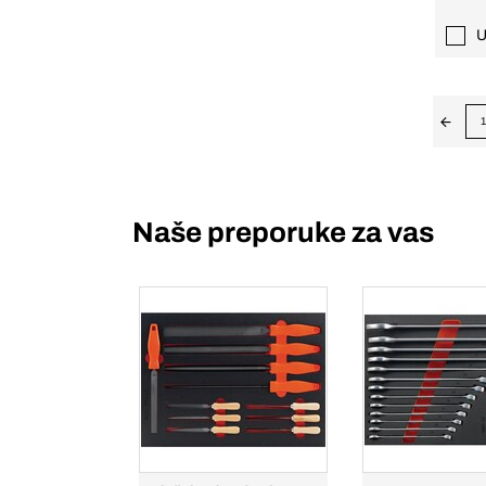
U
1
Naše preporuke za vas