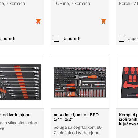
ne, 7 komada
TOPline, 7 komada
Force - 
sporedi
Usporedi
Uspo
k od tvrde pjene
nasadni ključ set, BFD
Komplet 
1/4" i 1/2"
izolirani
sto viličastim setom
ključeva 
poluga sa čegrtaljkom 60
eva
Z, uložak od tvrde pjene