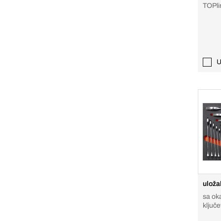
TOPli
U
uloža
sa oka
ključ