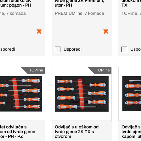
stom ulošku 2K
tvrde pjene 2K Premium;
uloškom o
um; pogon - PH
utor - PH
TX
ne, 7 komada
PREMIUMline, 7 komada
TOPline,
sporedi
Usporedi
Uspo
TOPline
TOPline
et odvijača s
Odvijač s uloškom od
Odvijač 
om od tvrde pjene
tvrde pjene 2K TX s
tvrde pje
or - PH - PZ
otvorom
kapom, ut