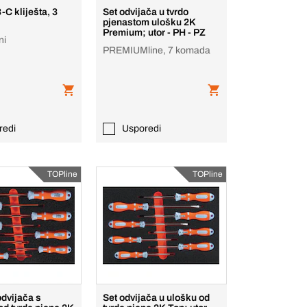
-C kliješta, 3
Set odvijača u tvrdo
pjenastom ulošku 2K
Premium; utor - PH - PZ
ni
PREMIUMline, 7 komada
redi
Usporedi
TOPline
TOPline
dvijača s
Set odvijača u ulošku od