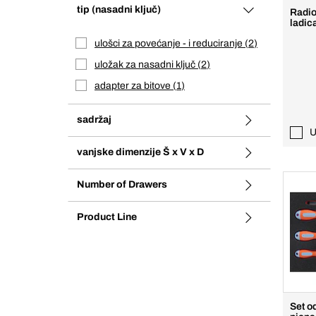
tip (nasadni ključ)
Radio
ladic
ulošci za povećanje - i reduciranje
2
uložak za nasadni ključ
2
adapter za bitove
1
sadržaj
U
vanjske dimenzije Š x V x D
Number of Drawers
Product Line
Set od