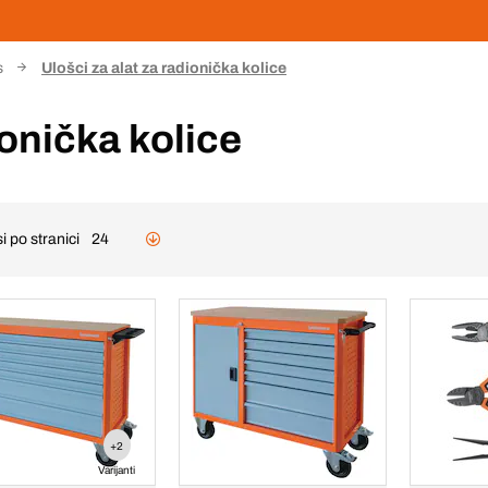
s
Ulošci za alat za radionička kolice
ionička kolice
i po stranici
24
+2
Varijanti