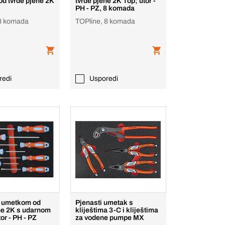
d tvrde pjene 2K
tvrde pjene 2K Top; utor -
PH - PZ, 8 komada
 8 komada
TOPline, 8 komada
redi
Usporedi
s umetkom od
Pjenasti umetak s
ne 2K s udarnom
kliještima 3-C i kliještima
or - PH - PZ
za vodene pumpe MX