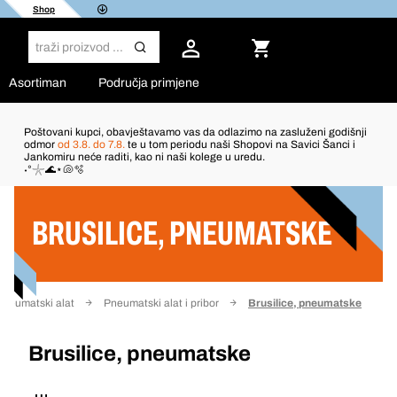
Shop
Asortiman
Područja primjene
Poštovani kupci, obavještavamo vas da odlazimo na zasluženi godišnji
odmor
od 3.8. do 7.8.
te u tom periodu naši Shopovi na Savici Šanci i
Jankomiru neće raditi, kao ni naši kolege u uredu.
Filter
˖°𓇼🌊⋆🐚🫧
BRUSILICE, PNEUMATSKE
Pneumatski alat
Pneumatski alat i pribor
Brusilice, pneumatske
Brusilice, pneumatske