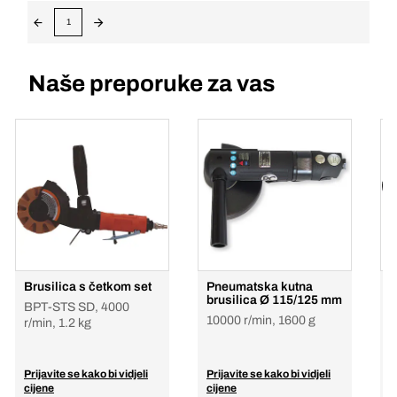
1
Naše preporuke za vas
Brusilica s četkom set
Pneumatska kutna
K
brusilica Ø 115/125 mm
BPT-STS SD, 4000
B
10000 r/min, 1600 g
r/min, 1.2 kg
8
Prijavite se kako bi vidjeli
Prijavite se kako bi vidjeli
P
cijene
cijene
c