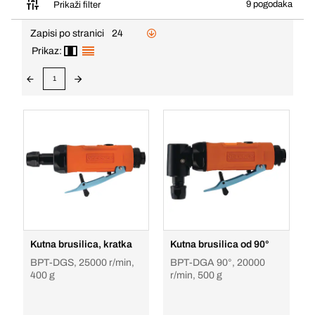
9 pogodaka
Prikaži filter
Zapisi po stranici
24
Prikaz:
1
Kutna brusilica, kratka
Kutna brusilica od 90°
BPT-DGS, 25000 r/min,
BPT-DGA 90°, 20000
400 g
r/min, 500 g