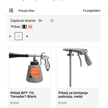
14 pogodaka
Prikaži filter
Zapisi po stranici
24
Prikaz:
1
Pištolj BPT-TG
Pištolj za brtvljenje
Tornador? Black
podvozja, metal
8 mm
8 mm