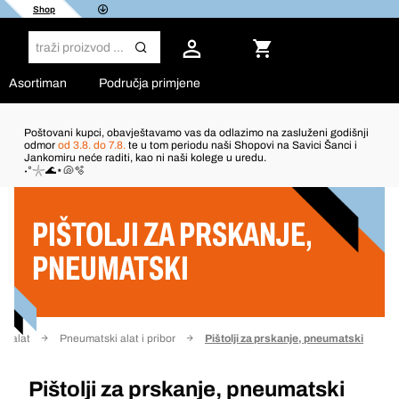
Shop
Asortiman
Područja primjene
Poštovani kupci, obavještavamo vas da odlazimo na zasluženi godišnji
odmor
od 3.8. do 7.8.
te u tom periodu naši Shopovi na Savici Šanci i
Jankomiru neće raditi, kao ni naši kolege u uredu.
Filter
˖°𓇼🌊⋆🐚🫧
PIŠTOLJI ZA PRSKANJE,
PNEUMATSKI
i alat
Pneumatski alat i pribor
Pištolji za prskanje, pneumatski
Pištolji za prskanje, pneumatski