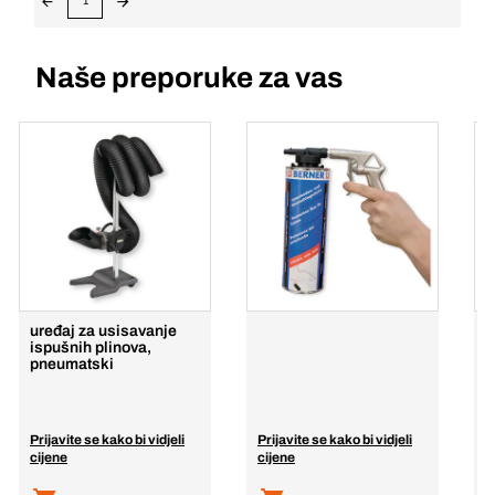
1
Naše preporuke za vas
uređaj za usisavanje
p
ispušnih plinova,
p
pneumatski
8
Prijavite se kako bi vidjeli
Prijavite se kako bi vidjeli
P
cijene
cijene
c