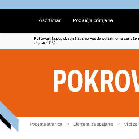
Asortiman
Područja primjene
Poštovani kupci, obavještavamo vas da odlazimo na zaslužen
˖°𓇼🌊⋆🐚🫧
POKROV
Početna stranica
Elementi za spajanje
Vijci za