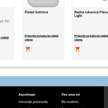
Čistač kočnica
Radna rukavica Flex
Light
d, PZ,
Prijavite se kako bi vidjeli
Prijavite se kako bi vidjeli
 vidjeli
cijene
cijene
Asortiman
Tko smo mi
Inovacije proizvoda
Što nudimo