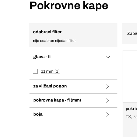
Pokrovne kape
odabrani filter
Zapis
nije odabran nijedan filter
glava - fi
11 mm
1
za vijčani pogon
pokrovna kapa - fi (mm)
pokri
boja