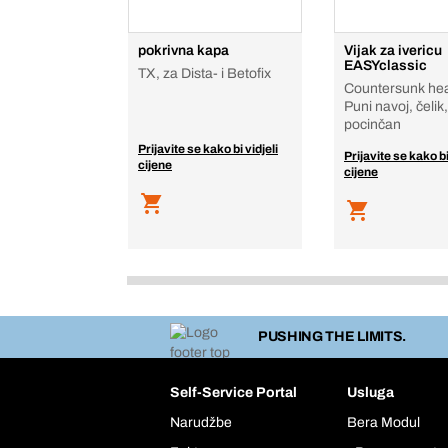
pokrivna kapa
Vijak za ivericu
EASYclassic
TX, za Dista- i Betofix
Countersunk hea
Puni navoj, čelik,
pocinčan
Prijavite se kako bi vidjeli
Prijavite se kako bi
cijene
cijene
PUSHING THE LIMITS.
Self-Service Portal
Usluga
Narudžbe
Bera Modul