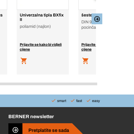
us
Univerzalna tipla BXfix
šesterokutna matica
II
DIN 982, čelik, 8,
poliamid (najlon)
pocinčan
Prijavite se kako bi vidjeli
Prijavite se kako bi vidjeli
cijene
cijene
smart
fast
easy
BERNER newsletter
Pretplatite se sada