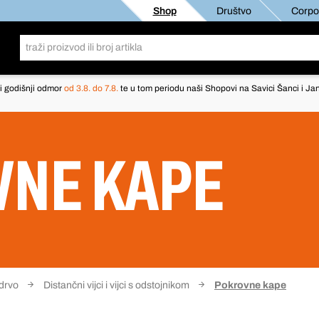
Shop
Društvo
Corpor
i godišnji odmor
od 3.8. do 7.8.
te u tom periodu naši Shopovi na Savici Šanci i Jan
NE KAPE
 drvo
Distančni vijci i vijci s odstojnikom
Pokrovne kape