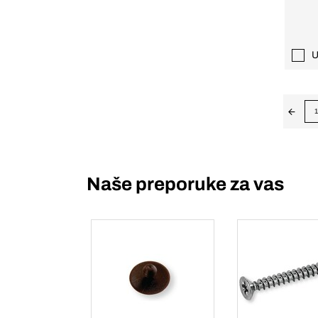
U
1
Naše preporuke za vas