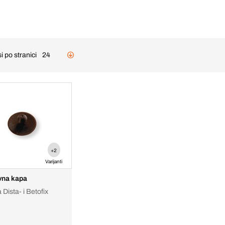
i po stranici
24
+2
Varijanti
vna kapa
TX, za Dista- i Betofix