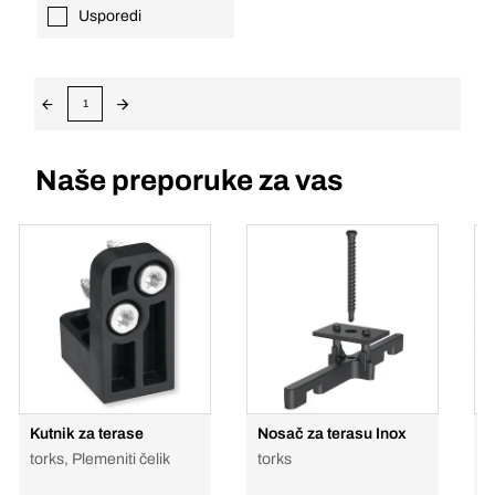
Usporedi
1
Naše preporuke za vas
Kutnik za terase
Nosač za terasu Inox
p
t
torks, Plemeniti čelik
torks
v