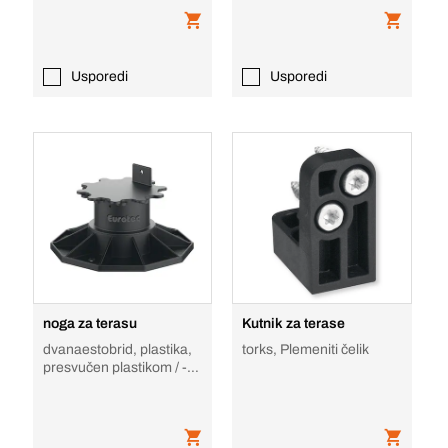
građevinske kon
Usporedi
Usporedi
noga za terasu
Kutnik za terase
dvanaestobrid, plastika,
torks, Plemeniti čelik
presvučen plastikom / -
obložen, podesiv po visini
za p