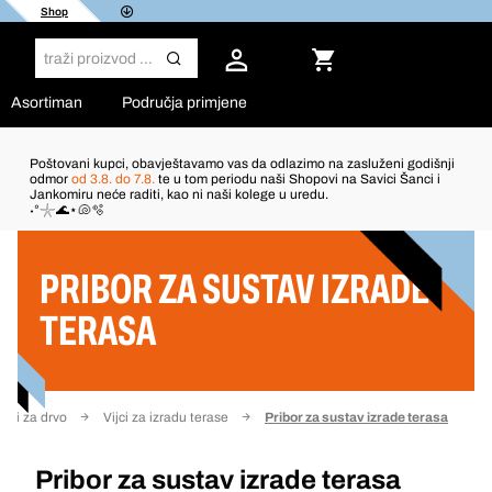
Shop
Asortiman
Područja primjene
Poštovani kupci, obavještavamo vas da odlazimo na zasluženi godišnji
odmor
od 3.8. do 7.8.
te u tom periodu naši Shopovi na Savici Šanci i
Jankomiru neće raditi, kao ni naši kolege u uredu.
Filter
˖°𓇼🌊⋆🐚🫧
PRIBOR ZA SUSTAV IZRADE
TERASA
Vijci za drvo
Vijci za izradu terase
Pribor za sustav izrade terasa
Pribor za sustav izrade terasa