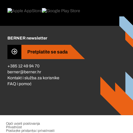
Što nudimo
Povrati & Reklamacije
Product Compliance
Što nas pokreće
Korporativna društvena odgovornost
Karijera
BERNER newsletter
Business Conduct
Pretplatite se sada
+385 12 49 94 70
berner@berner.hr
Kontakt i služba za korisnike
FAQ i pomoć
Opći uvjeti poslovanja
Privatnost
Postavke pristanka i privatnosti