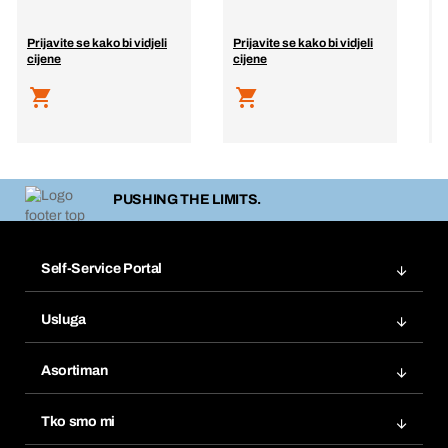
p
o
g
Prijavite se kako bi vidjeli
Prijavite se kako bi vidjeli
cijene
cijene
P
c
PUSHING THE LIMITS.
Self-Service Portal
Narudžbe
Usluga
Fakture
Bera Modul
Popisi želja
Asortiman
eProcurement
Ponovno naručivanje
Inovacije proizvoda
Tražitelji proizvoda
Tko smo mi
Pretplate
Područja primjene