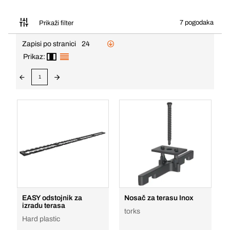
7 pogodaka
Prikaži filter
Zapisi po stranici
24
Prikaz:
1
EASY odstojnik za
Nosač za terasu Inox
izradu terasa
torks
Hard plastic