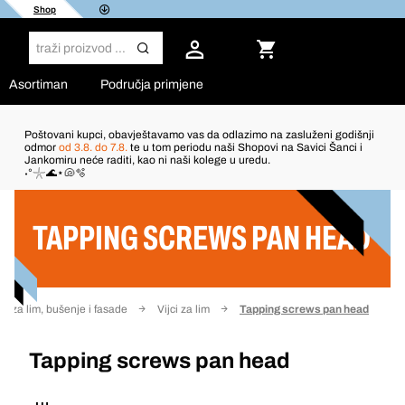
Shop
Asortiman
Područja primjene
Poštovani kupci, obavještavamo vas da odlazimo na zasluženi godišnji
odmor
od 3.8. do 7.8.
te u tom periodu naši Shopovi na Savici Šanci i
Jankomiru neće raditi, kao ni naši kolege u uredu.
Filter
˖°𓇼🌊⋆🐚🫧
TAPPING SCREWS PAN HEAD
jci za lim, bušenje i fasade
Vijci za lim
Tapping screws pan head
Tapping screws pan head