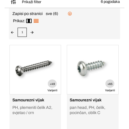
6 pogodaka
Prikaži filter
Zapisi po stranici
sve (6)
Prikaz:
1
+49
+65
Varijanti
Varijanti
Samourezni vijak
Samourezni vijak
PH, plemeniti čelik A2,
pan head, PH, čelik,
svjetao / crn
pocinčan, oblik C