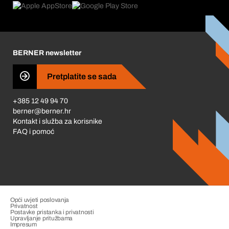
Što nas pokreće
Korporativna društvena odgovornost
Karijera
BERNER newsletter
Business Conduct
Pretplatite se sada
+385 12 49 94 70
berner@berner.hr
Kontakt i služba za korisnike
FAQ i pomoć
Opći uvjeti poslovanja
Privatnost
Postavke pristanka i privatnosti
Upravljanje pritužbama
Impresum