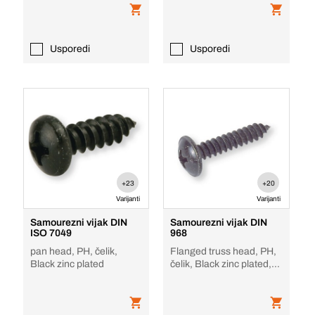
Usporedi
Usporedi
+23
+20
Varijanti
Varijanti
Samourezni vijak DIN
Samourezni vijak DIN
ISO 7049
968
pan head, PH, čelik,
Flanged truss head, PH,
Black zinc plated
čelik, Black zinc plated,
oblik C