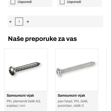
Usporedi
Usporedi
1
Naše preporuke za vas
Samourezni vijak
Samourezni vijak
S
I
PH, plemeniti čelik A2,
pan head, PH, čelik,
p
svjetao / crn
pocinčan, oblik C
B