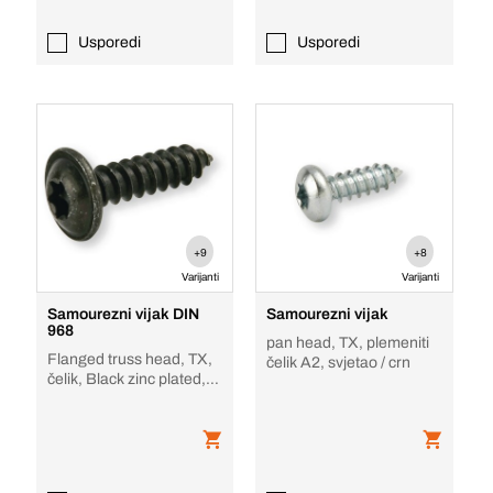
Usporedi
Usporedi
+9
+8
Varijanti
Varijanti
Samourezni vijak DIN
Samourezni vijak
968
pan head, TX, plemeniti
Flanged truss head, TX,
čelik A2, svjetao / crn
čelik, Black zinc plated,
oblik C