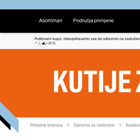
Asortiman
Područja primjene
Poštovani kupci, obavještavamo vas da odlazimo na zaslužen
˖°𓇼🌊⋆🐚🫧
KUTIJE 
Početna stranica
Oprema za radionice
Sustavi