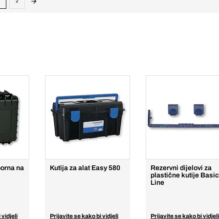
2
tporna na
Kutija za alat Easy 580
Rezervni dijelovi za
plastične kutije Basic
Line
 vidjeli
Prijavite se kako bi vidjeli
Prijavite se kako bi vidjeli