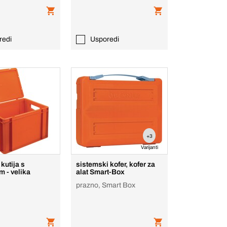
redi
Usporedi
+3
Varijanti
kutija s
sistemski kofer, kofer za
 - velika
alat Smart-Box
prazno, Smart Box