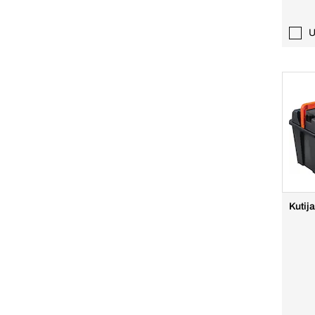
U
Kutij