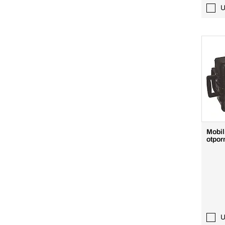
U
Mobiln
otpor
U