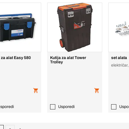
a za alat Easy 580
Kutija za alat Tower
set alata
Trolley
električar,
sporedi
Usporedi
Uspo