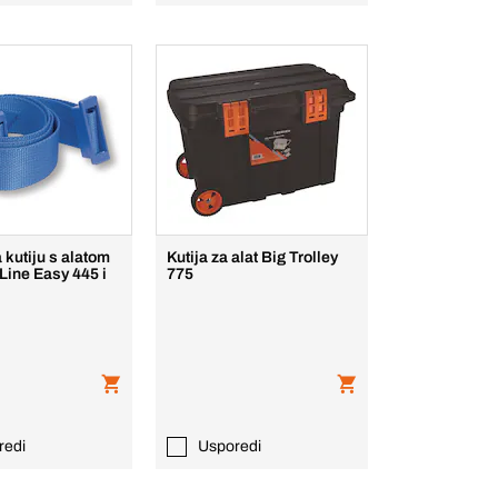
kutiju s alatom
Kutija za alat Big Trolley
Line Easy 445 i
775
redi
Usporedi