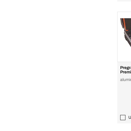
Pregr
Premi
alumin
U