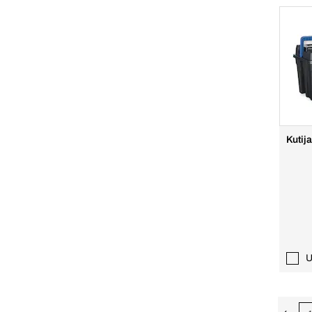
Kutij
U