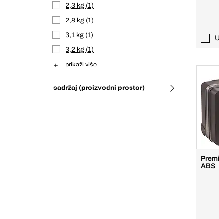
2,3 kg
1
2,8 kg
1
3,1 kg
1
U
3,2 kg
1
prikaži više
sadržaj (proizvodni prostor)
Premi
ABS