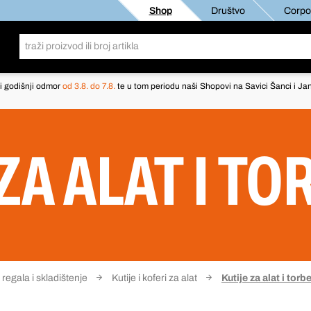
Shop
Društvo
Corpor
i godišnji odmor
od 3.8. do 7.8.
te u tom periodu naši Shopovi na Savici Šanci i Jan
ZA ALAT I TO
 regala i skladištenje
Kutije i koferi za alat
Kutije za alat i torb