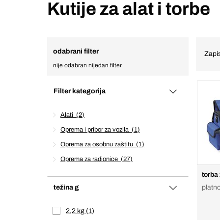
Kutije za alat i torbe
odabrani filter
Zapis
nije odabran nijedan filter
Filter kategorija
Alati
2
Oprema i pribor za vozila
1
Oprema za osobnu zaštitu
1
Oprema za radionice
27
torba 
težina g
platn
2,2 kg
1