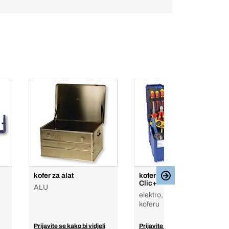
kofer za alat
kofer za alat BERA
Clic+
ALU
elektro, u sistemskom
koferu
Prijavite se kako bi vidjeli
Prijavite se kako bi vidjeli