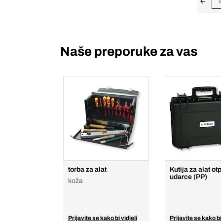
1
Naše preporuke za vas
torba za alat
Kutija za alat o
udarce (PP)
koža
Prijavite se kako bi vidjeli
Prijavite se kako bi