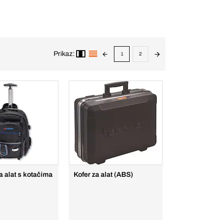
Prikaz:
1
2
 alat s kotačima
Kofer za alat (ABS)