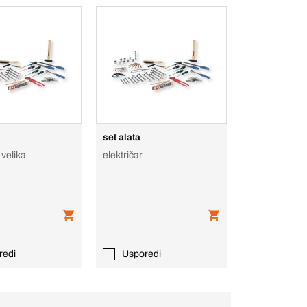
set alata
 velika
električar
redi
Usporedi