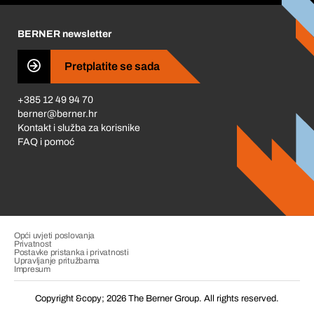
Karijera
BERNER newsletter
Business Conduct
Pretplatite se sada
+385 12 49 94 70
berner@berner.hr
Kontakt i služba za korisnike
FAQ i pomoć
Opći uvjeti poslovanja
Privatnost
Postavke pristanka i privatnosti
Upravljanje pritužbama
Impresum
Copyright &copy; 2026 The Berner Group. All rights reserved.