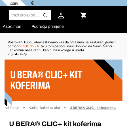
Shop
Asortiman
Područja primjene
Poštovani kupci, obavještavamo vas da odlazimo na zasluženi godišnji
odmor
od 3.8. do 7.8.
te u tom periodu naši Shopovi na Savici Šanci i
Jankomiru neće raditi, kao ni naši kolege u uredu.
Filter
˖°𓇼🌊⋆🐚🫧
U BERA® CLIC+ KIT
KOFERIMA
 skladištenje
Kutije i koferi za alat
U BERA® CLIC+ kit koferima
U BERA® CLIC+ kit koferima