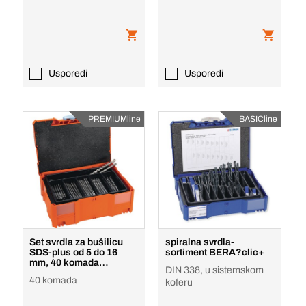
Usporedi
Usporedi
PREMIUMline
BASICline
Set svrdla za bušilicu
spiralna svrdla-
SDS-plus od 5 do 16
sortiment BERA?clic+
mm, 40 komada
DIN 338, u sistemskom
ROCKbeaver 3
40 komada
koferu