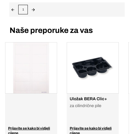
1
Naše preporuke za vas
Uložak BERA Clic+
z
B
za cilindrične pile
p
k
k
Prijavite se kako bi vidjeli
Prijavite se kako bi vidjeli
P
cijene
cijene