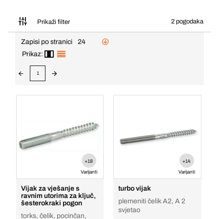
2 pogodaka
Prikaži filter
Zapisi po stranici
24
Prikaz:
1
+18
+14
Varijanti
Varijanti
Vijak za vješanje s
turbo vijak
ravnim utorima za ključ,
plemeniti čelik A2, A 2
šesterokraki pogon
svjetao
torks, čelik, pocinčan,