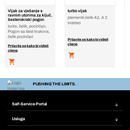
Vijak za vješanje s
turbo vijak
V
ravnim utorima za ključ,
E
plemeniti čelik A2, A 2
šesterokraki pogon
C
svjetao
torks, čelik, pocinčan,
P
Pogon sa šest krakova,
p
čelik pocinčan
Prijavite se kako bi vidjeli
P
cijene
Prijavite se kako bi vidjeli
c
cijene
PUSHING THE LIMITS.
Self-Service Portal
Narudžbe
Usluga
Fakture
Bera Modul