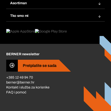
Popisi želja
Asortiman
eProcurement
Ponovno naručivanje
Inovacije proizvoda
Tražitelji proizvoda
Tko smo mi
Pretplate
Područja primjene
Što nudimo
Povrati & Reklamacije
Product Compliance
Što nas pokreće
Korporativna društvena odgovornost
Karijera
BERNER newsletter
Business Conduct
Pretplatite se sada
+385 12 49 94 70
berner@berner.hr
Kontakt i služba za korisnike
FAQ i pomoć