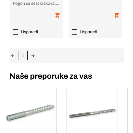
Pogon sa šest krakova,
čelik pocinčan
Usporedi
Usporedi
1
Naše preporuke za vas