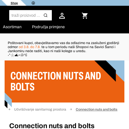
Shop
Asortiman
Područja primjene
Poštovani kupci, obavještavamo vas da odlazimo na zasluženi godišnji
odmor
od 3.8. do 7.8.
te u tom periodu naši Shopovi na Savici Šanci i
Jankomiru neće raditi, kao ni naši kolege u uredu.
Filter
˖°𓇼🌊⋆🐚🫧
CONNECTION NUTS AND
BOLTS
rije
Učvršćivanje sanitarnog prostora
Connection nuts and bolts
Connection nuts and bolts