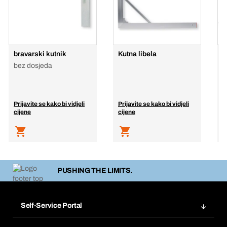
bravarski kutnik
Kutna libela
č
bez dosjeda
p
Prijavite se kako bi vidjeli
Prijavite se kako bi vidjeli
P
cijene
cijene
c
PUSHING THE LIMITS.
Self-Service Portal
Narudžbe