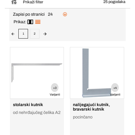
25 pogodaka
Prikaži filter
Zapisi po stranici
24
Prikaz:
1
2
+3
+4
Varijanti
Varijanti
stolarski kutnik
nalijegajući kutnik,
bravarski kutnik
od nehrđajučeg čelika A2
pocinčano