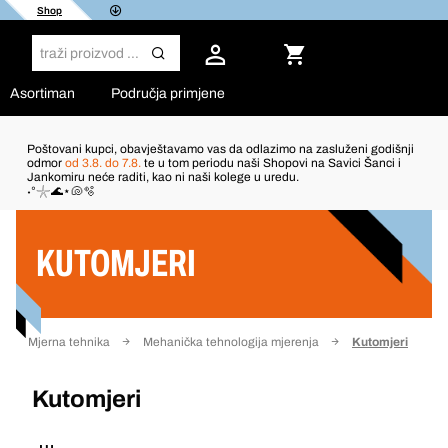
Shop
Asortiman
Područja primjene
Poštovani kupci, obavještavamo vas da odlazimo na zasluženi godišnji
odmor
od 3.8. do 7.8.
te u tom periodu naši Shopovi na Savici Šanci i
Jankomiru neće raditi, kao ni naši kolege u uredu.
Filter
˖°𓇼🌊⋆🐚🫧
KUTOMJERI
Mjerna tehnika
Mehanička tehnologija mjerenja
Kutomjeri
Kutomjeri