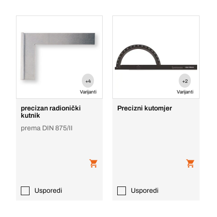
+4
+2
Varijanti
Varijanti
precizan radionički
Precizni kutomjer
kutnik
prema DIN 875/II
Usporedi
Usporedi