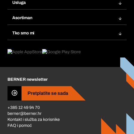
Usluga
Fakture
Bera Modul
Popisi želja
Asortiman
eProcurement
Ponovno naručivanje
Inovacije proizvoda
Tražitelji proizvoda
Tko smo mi
Pretplate
Područja primjene
Što nudimo
Povrati & Reklamacije
Product Compliance
Što nas pokreće
Korporativna društvena odgovornost
Karijera
BERNER newsletter
Business Conduct
Pretplatite se sada
+385 12 49 94 70
berner@berner.hr
Kontakt i služba za korisnike
FAQ i pomoć