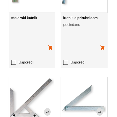
stolarski kutnik
kutnik s prirubnicom
pocinčano
Usporedi
Usporedi
+3
+2