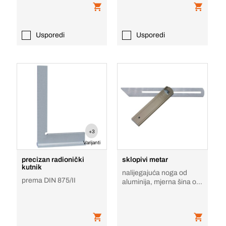
Usporedi
Usporedi
+3
Varijanti
precizan radionički
sklopivi metar
kutnik
nalijegajuća noga od
prema DIN 875/II
aluminija, mjerna šina od
čelika