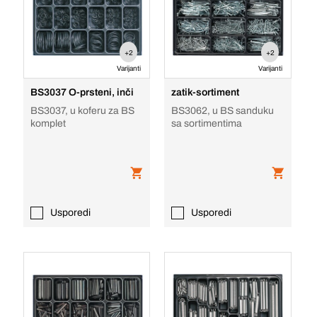
+2
+2
Varijanti
Varijanti
BS3037 O-prsteni, inči
zatik-sortiment
BS3037, u koferu za BS
BS3062, u BS sanduku
komplet
sa sortimentima
Usporedi
Usporedi