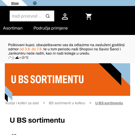
Shop
Asortiman
Područja primjene
Poštovani kupci, obavještavamo vas da odlazimo na zasluženi godišnji
odmor
od 3.8. do 7.8.
te u tom periodu naši Shopovi na Savici Šanci i
Jankomiru neće raditi, kao ni naši kolege u uredu.
Filter
˖°𓇼🌊⋆🐚🫧
U BS SORTIMENTU
Kutije i koferi za alat
BS sortimenti u koferu
U BS sortimentu
U BS sortimentu