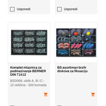
Usporedi
Usporedi
Komplet mlaznica za
BS asortiman brzih
podmazivanje BERNER
diskova za fiksaciju
DIN 71412
BS3069, oblik A, B i C -
12 veličina - 300 komada