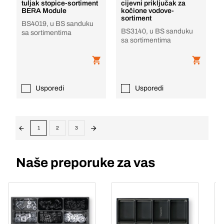
tuljak stopice-sortiment
cijevni priključak za
BERA Module
kočione vodove-
sortiment
BS4019, u BS sanduku
BS3140, u BS sanduku
sa sortimentima
sa sortimentima
Usporedi
Usporedi
1
2
3
Naše preporuke za vas