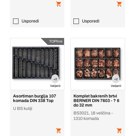
Usporedi
Usporedi
TOPline
+2
+2
Varijanti
Varijanti
Asortiman burgija 107
Komplet bakrenih brtvi
komada DIN 338 Top
BERNER DIN 7603 - ? 6
do 32 mm
U BS kutiji
BS3021, 18 veličina -
1310 komada