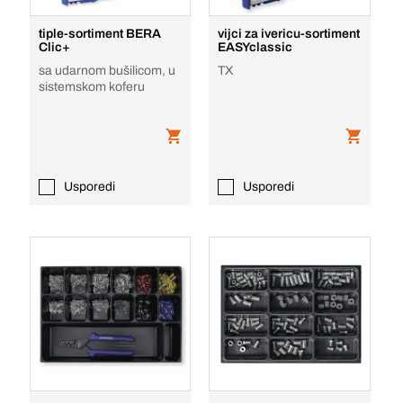
tiple-sortiment BERA
vijci za ivericu-sortiment
Clic+
EASYclassic
sa udarnom bušilicom, u
TX
sistemskom koferu
Usporedi
Usporedi