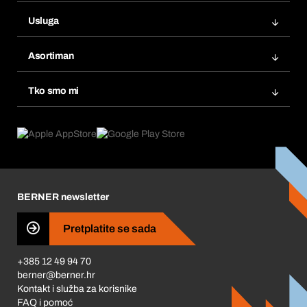
Narudžbe
Usluga
Fakture
Bera Modul
Popisi želja
Asortiman
eProcurement
Ponovno naručivanje
Inovacije proizvoda
Tražitelji proizvoda
Tko smo mi
Pretplate
Područja primjene
Što nudimo
Povrati & Reklamacije
Product Compliance
Što nas pokreće
Korporativna društvena odgovornost
Karijera
BERNER newsletter
Business Conduct
Pretplatite se sada
+385 12 49 94 70
berner@berner.hr
Kontakt i služba za korisnike
FAQ i pomoć