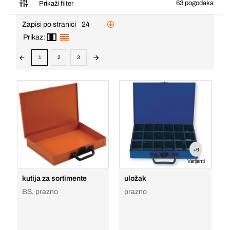
63 pogodaka
Prikaži filter
Zapisi po stranici
24
Prikaz:
1
2
3
+6
Varijanti
kutija za sortimente
uložak
BS, prazno
prazno