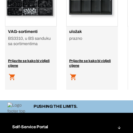
VAG-sortimenti
uložak
m
o
BS3310, u BS sanduku
prazno
s
sa sortimentima
B
s
Prijavite se kako bi vidjeli
Prijavite se kako bi vidjeli
P
cijene
cijene
c
PUSHING THE LIMITS.
Self-Service Portal