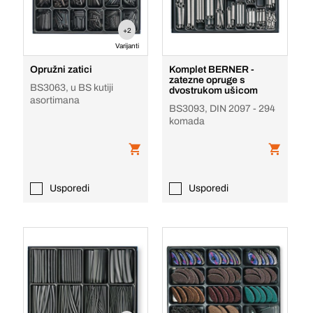
+2
Varijanti
Opružni zatici
Komplet BERNER -
zatezne opruge s
BS3063, u BS kutiji
dvostrukom ušicom
asortimana
BS3093, DIN 2097 - 294
komada
Usporedi
Usporedi