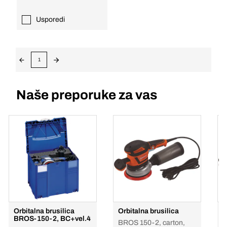
Usporedi
1
Naše preporuke za vas
Orbitalna brusilica
Orbitalna brusilica
O
BROS-150-2, BC+vel.4
P
BROS 150-2, carton,