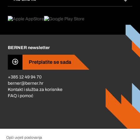
Pretplate
Područja primjene
Što nudimo
Povrati & Reklamacije
Product Compliance
Što nas pokreće
Korporativna društvena odgovornost
Karijera
BERNER newsletter
Business Conduct
Pretplatite se sada
+385 12 49 94 70
berner@berner.hr
Kontakt i služba za korisnike
FAQ i pomoć
Opći uvjeti poslovanja