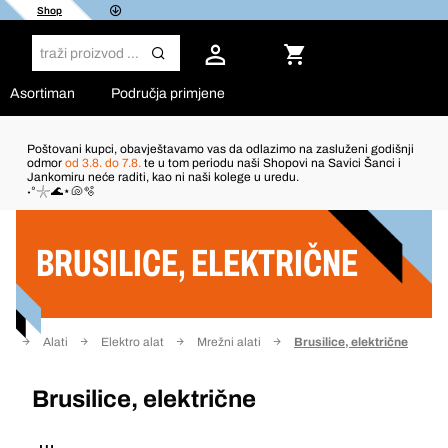
Shop
Asortiman
Područja primjene
Poštovani kupci, obavještavamo vas da odlazimo na zasluženi godišnji
odmor
od 3.8. do 7.8.
te u tom periodu naši Shopovi na Savici Šanci i
Jankomiru neće raditi, kao ni naši kolege u uredu.
Filter
˖°𓇼🌊⋆🐚🫧
BRUSILICE, ELEKTRIČNE
ca
Alati
Elektro alat
Mrežni alati
Brusilice, električne
Brusilice, električne