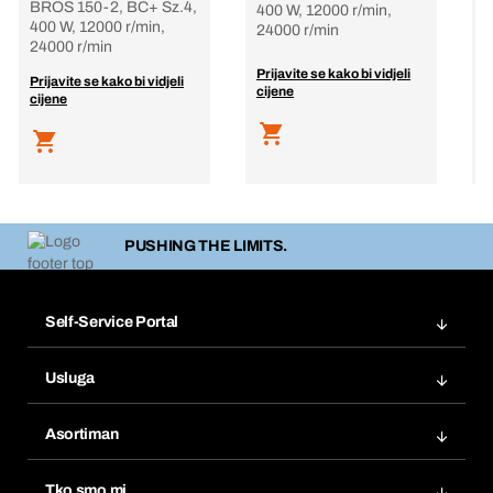
BROS 150-2, BC+ Sz.4,
4
400 W, 12000 r/min,
400 W, 12000 r/min,
°
24000 r/min
24000 r/min
Prijavite se kako bi vidjeli
P
Prijavite se kako bi vidjeli
cijene
c
cijene
PUSHING THE LIMITS.
Self-Service Portal
Narudžbe
Usluga
Fakture
Bera Modul
Popisi želja
Asortiman
eProcurement
Ponovno naručivanje
Inovacije proizvoda
Tražitelji proizvoda
Tko smo mi