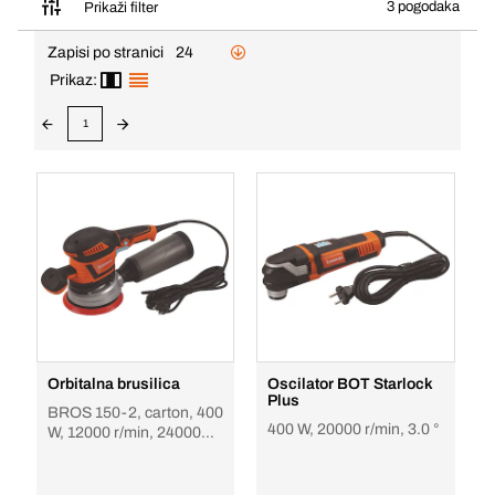
3 pogodaka
Prikaži filter
Zapisi po stranici
24
Prikaz:
1
Orbitalna brusilica
Oscilator BOT Starlock
Plus
BROS 150-2, carton, 400
400 W, 20000 r/min, 3.0 °
W, 12000 r/min, 24000
r/min