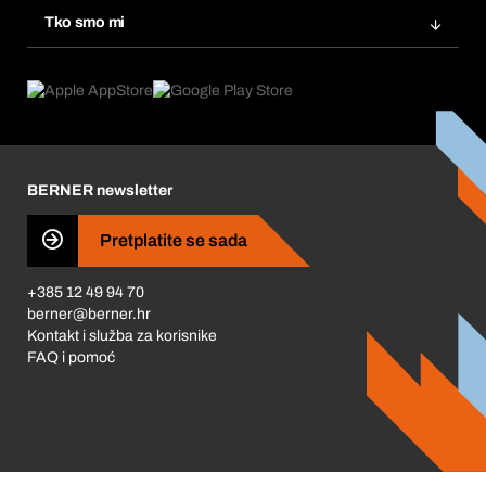
Inovacije proizvoda
Tražitelji proizvoda
Tko smo mi
Pretplate
Područja primjene
Što nudimo
Povrati & Reklamacije
Product Compliance
Što nas pokreće
Korporativna društvena odgovornost
Karijera
BERNER newsletter
Business Conduct
Pretplatite se sada
+385 12 49 94 70
berner@berner.hr
Kontakt i služba za korisnike
FAQ i pomoć