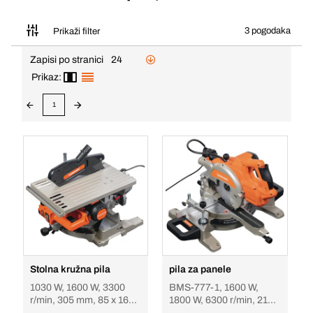
3 pogodaka
Prikaži filter
Zapisi po stranici
24
Prikaz:
1
Stolna kružna pila
pila za panele
1030 W, 1600 W, 3300
BMS-777-1, 1600 W,
r/min, 305 mm, 85 x 160
1800 W, 6300 r/min, 216
mm, BTMS 305
mm, 60 x 270 mm