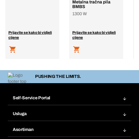
Metalna tračna pila
p
BMBS
B
1300 W
1
m
Prijavite se kako bi vidjeli
Prijavite se kako bi vidjeli
P
cijene
cijene
c
PUSHING THE LIMITS.
Self-Service Portal
Narudžbe
Usluga
Fakture
Bera Modul
Popisi želja
Asortiman
eProcurement
Ponovno naručivanje