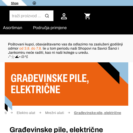
Shop
Asortiman
Područja primjene
Poštovani kupci, obavještavamo vas da odlazimo na zasluženi godišnji
odmor
od 3.8. do 7.8.
te u tom periodu naši Shopovi na Savici Šanci i
Jankomiru neće raditi, kao ni naši kolege u uredu.
Filter
˖°𓇼🌊⋆🐚🫧
GRAĐEVINSKE PILE,
ELEKTRIČNE
Alati
Elektro alat
Mrežni alati
Građevinske pile, električne
Građevinske pile, električne