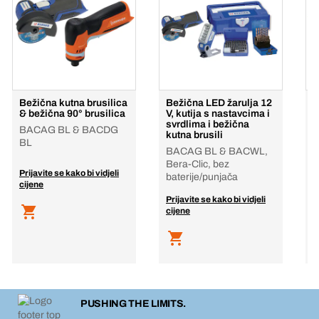
Bežična kutna brusilica
Bežična LED žarulja 12
B
& bežična 90° brusilica
V, kutija s nastavcima i
B
svrdlima i bežična
k
BACAG BL & BACDG
kutna brusili
B
BL
BACAG BL & BACWL,
B
Bera-Clic, bez
B
Prijavite se kako bi vidjeli
baterije/punjača
b
cijene
Prijavite se kako bi vidjeli
P
cijene
c
PUSHING THE LIMITS.