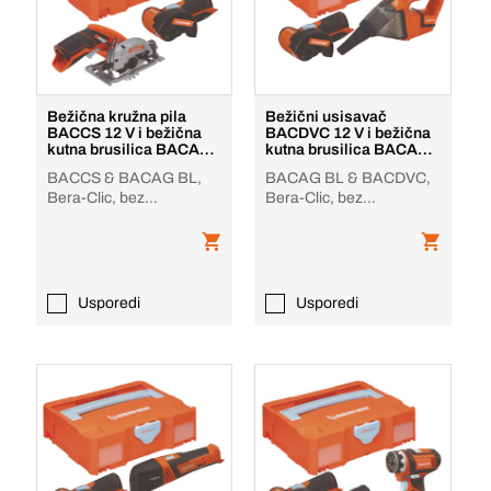
Bežična kružna pila
Bežični usisavač
BACCS 12 V i bežična
BACDVC 12 V i bežična
kutna brusilica BACAG
kutna brusilica BACAG
BL 12 V
BL 12 V
BACCS & BACAG BL,
BACAG BL & BACDVC,
Bera-Clic, bez
Bera-Clic, bez
baterije/punjača
baterije/punjača
Usporedi
Usporedi