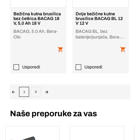
Bežična kutna brusilica
Dvije bežične kutne
bez četkica BACAG 18
brusilice BACAG BL 12
V, 5,0 Ah 18 V
V 12 V
BACAG, 5.0 Ah, Bera-
BACAG BL, bez
Clic
baterije/punjača, Bera-
Clic
Usporedi
Usporedi
1
2
Naše preporuke za vas