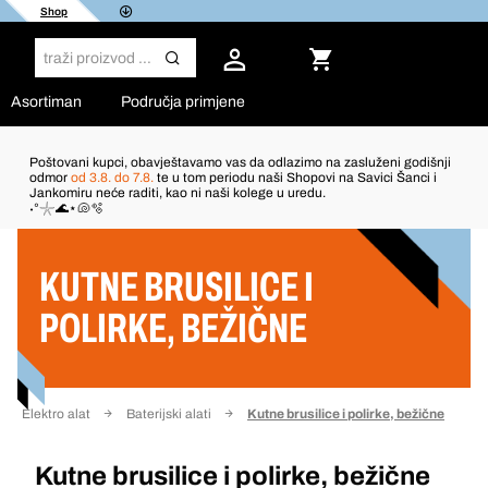
Shop
Asortiman
Područja primjene
Poštovani kupci, obavještavamo vas da odlazimo na zasluženi godišnji
odmor
od 3.8. do 7.8.
te u tom periodu naši Shopovi na Savici Šanci i
Jankomiru neće raditi, kao ni naši kolege u uredu.
Filter
˖°𓇼🌊⋆🐚🫧
KUTNE BRUSILICE I
POLIRKE, BEŽIČNE
Elektro alat
Baterijski alati
Kutne brusilice i polirke, bežične
Kutne brusilice i polirke, bežične