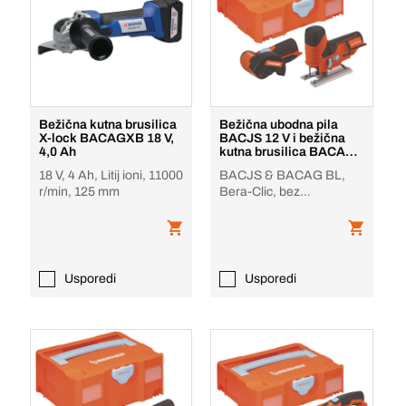
Bežična kutna brusilica
Bežična ubodna pila
X-lock BACAGXB 18 V,
BACJS 12 V i bežična
4,0 Ah
kutna brusilica BACAG
BL 12 V
18 V, 4 Ah, Litij ioni, 11000
BACJS & BACAG BL,
r/min, 125 mm
Bera-Clic, bez
baterije/punjača
Usporedi
Usporedi