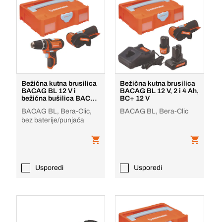
Bežična kutna brusilica
Bežična kutna brusilica
BACAG BL 12 V i
BACAG BL 12 V, 2 i 4 Ah,
bežična bušilica BACD-
BC+ 12 V
1 12 V 12 V
BACAG BL, Bera-Clic,
BACAG BL, Bera-Clic
bez baterije/punjača
Usporedi
Usporedi