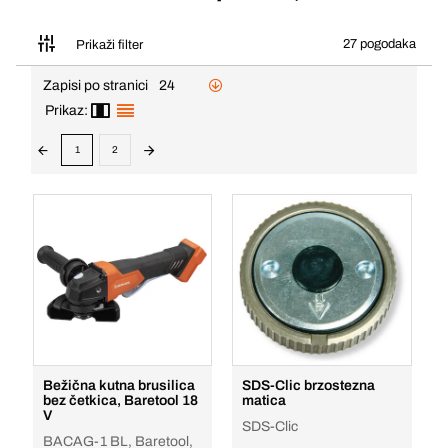
27 pogodaka
Prikaži filter
Zapisi po stranici
24
Prikaz:
1
2
Bežična kutna brusilica
SDS-Clic brzostezna
bez četkica, Baretool 18
matica
V
SDS-Clic
BACAG-1 BL, Baretool,