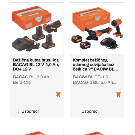
Bežična kutna brusilica
Komplet bežičnog
BACAG BL 12 V, 4,0 Ah,
udarnog odvijača bez
BC+ 12 V
četkica ?" BACIW BL
CO-1 i bežične kutne b
BACAG BL, 6.0 Ah,
BACIW BL CO-1 &
Bera-Clic
BACAG-1 BL, 5.0 Ah,
Bera-Clic
Usporedi
Usporedi