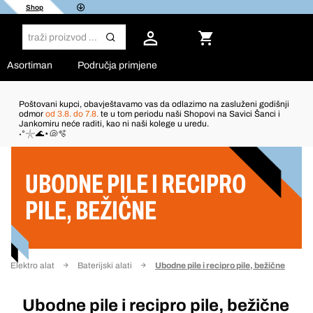
Shop
Asortiman
Područja primjene
Poštovani kupci, obavještavamo vas da odlazimo na zasluženi godišnji
odmor
od 3.8. do 7.8.
te u tom periodu naši Shopovi na Savici Šanci i
Jankomiru neće raditi, kao ni naši kolege u uredu.
Filter
˖°𓇼🌊⋆🐚🫧
UBODNE PILE I RECIPRO
PILE, BEŽIČNE
Elektro alat
Baterijski alati
Ubodne pile i recipro pile, bežične
Ubodne pile i recipro pile, bežične