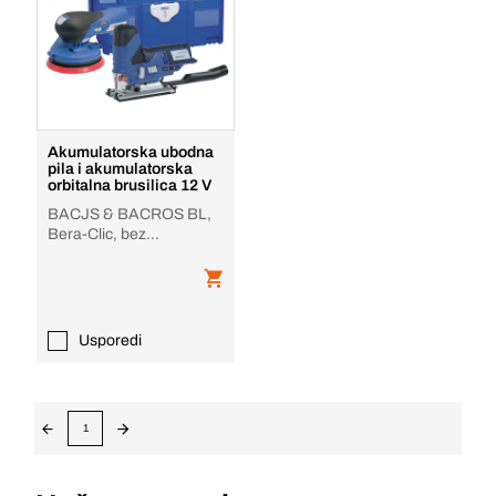
Akumulatorska ubodna
pila i akumulatorska
orbitalna brusilica 12 V
BACJS & BACROS BL,
Bera-Clic, bez
baterije/punjača
Usporedi
1