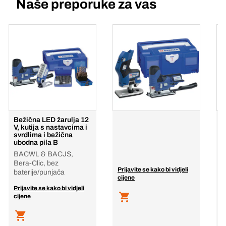
Naše preporuke za vas
Bežična LED žarulja 12
V, kutija s nastavcima i
svrdlima i bežična
ubodna pila B
BACWL & BACJS,
Bera-Clic, bez
Prijavite se kako bi vidjeli
P
baterije/punjača
cijene
c
Prijavite se kako bi vidjeli
cijene