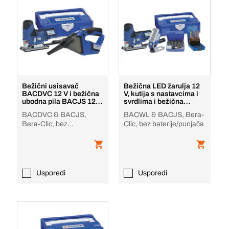
Bežični usisavač
Bežična LED žarulja 12
BACDVC 12 V i bežična
V, kutija s nastavcima i
ubodna pila BACJS 12 V
svrdlima i bežična
12 V
ubodna pila B
BACDVC & BACJS,
BACWL & BACJS, Bera-
Bera-Clic, bez
Clic, bez baterije/punjača
baterije/punjača
Usporedi
Usporedi