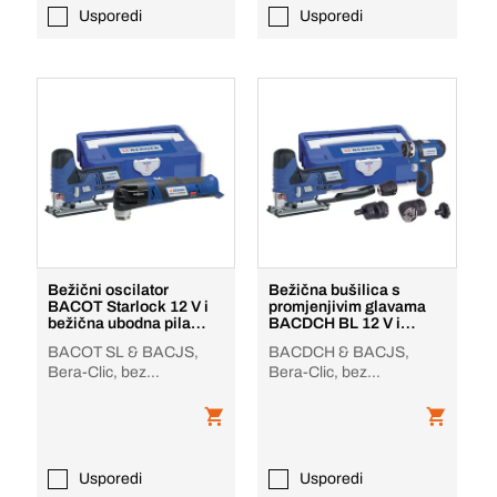
Usporedi
Usporedi
Bežični oscilator
Bežična bušilica s
BACOT Starlock 12 V i
promjenjivim glavama
bežična ubodna pila
BACDCH BL 12 V i
BACJS 12 V 12 V
bežična ubodna pila
BACOT SL & BACJS,
BACDCH & BACJS,
BAC
Bera-Clic, bez
Bera-Clic, bez
baterije/punjača
baterije/punjača
Usporedi
Usporedi