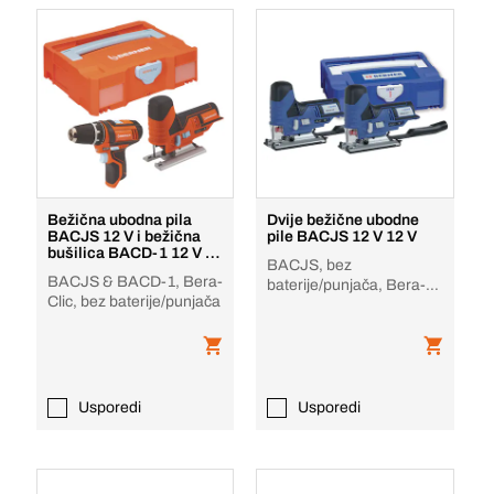
Bežična ubodna pila
Dvije bežične ubodne
BACJS 12 V i bežična
pile BACJS 12 V 12 V
bušilica BACD-1 12 V 12
BACJS, bez
V
BACJS & BACD-1, Bera-
baterije/punjača, Bera-
Clic, bez baterije/punjača
Clic
Usporedi
Usporedi