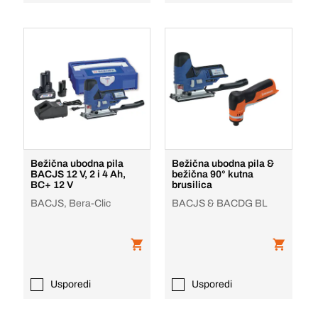
Bežična ubodna pila
Bežična ubodna pila &
BACJS 12 V, 2 i 4 Ah,
bežična 90° kutna
BC+ 12 V
brusilica
BACJS, Bera-Clic
BACJS & BACDG BL
Usporedi
Usporedi