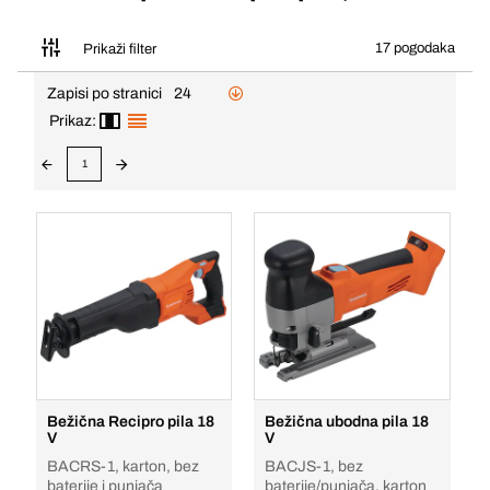
17 pogodaka
Prikaži filter
Zapisi po stranici
24
Prikaz:
1
Bežična Recipro pila 18
Bežična ubodna pila 18
V
V
BACRS-1, karton, bez
BACJS-1, bez
baterije i punjača
baterije/punjača, karton