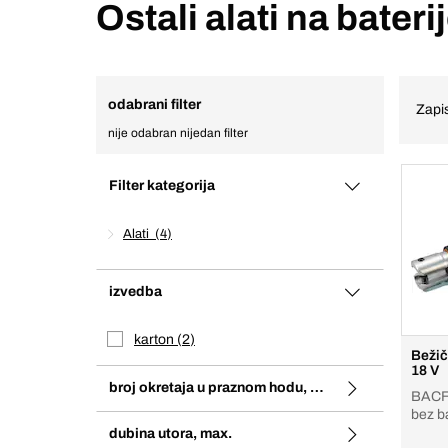
Ostali alati na bateri
odabrani filter
Zapis
nije odabran nijedan filter
Filter kategorija
Alati
4
izvedba
karton
2
Bežič
18 V
broj okretaja u praznom hodu, max
BACFP
bez b
dubina utora, max.