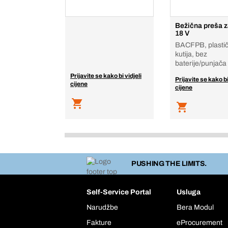
Bežična preša za
18 V
BACFPB, plasti
kutija, bez
baterije/punjača
Prijavite se kako bi vidjeli
Prijavite se kako bi
cijene
cijene
PUSHING THE LIMITS.
Self-Service Portal
Usluga
Narudžbe
Bera Modul
Fakture
eProcurement