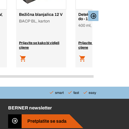
V,
Bežična blanjalica 12 V
Detektor propuštanja za
do -15 °C Premium
BACP BL, karton
400 ml, sprej
Prijavite se kako bi vidjeli
Prijavite se kako bi vidjeli
cijene
cijene
smart
fast
easy
BERNER newsletter
Pretplatite se sada