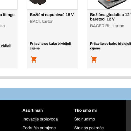
 fitinge
Bežični napuhivač 18 V
Bežična glodalica 12 
baretool 12 V
BACI, karton
čna
BACER BL, karton
Prijavite se kako bi vidjeli
Prijavite se kako bi vidjeli
 vidjeli
cijene
cijene
Asortiman
Tko smo mi
Inovacije proizvoda
Što nudimo
Područja primjene
Što nas pokreće