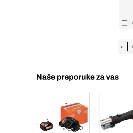
U
1
Naše preporuke za vas