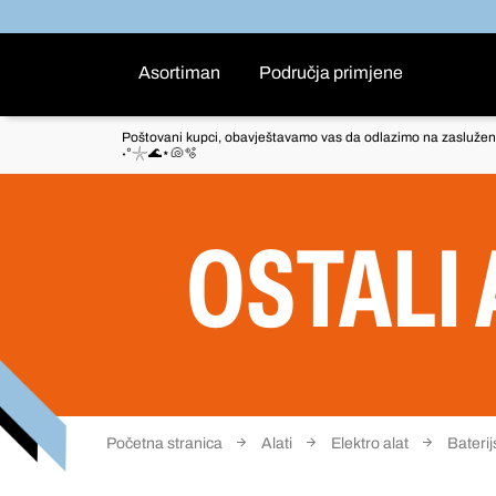
Asortiman
Područja primjene
Poštovani kupci, obavještavamo vas da odlazimo na zaslužen
˖°𓇼🌊⋆🐚🫧
OSTALI 
Početna stranica
Alati
Elektro alat
Baterijs