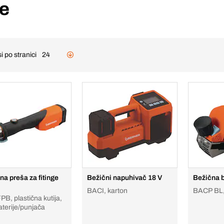
je
i po stranici
24
na preša za fitinge
Bežični napuhivač 18 V
Bežična b
BACI, karton
BACP BL,
B, plastična kutija,
aterije/punjača