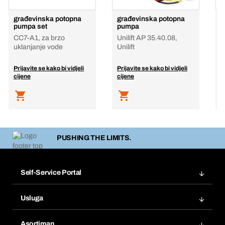
građevinska potopna
građevinska potopna
V
pumpa set
pumpa
E
CC7-A1, za brzo
Unilift AP 35.40.08,
C
uklanjanje vode
Unilift
P
p
Prijavite se kako bi vidjeli
Prijavite se kako bi vidjeli
P
cijene
cijene
c
PUSHING THE LIMITS.
Self-Service Portal
Narudžbe
Usluga
Fakture
Bera Modul
Popisi želja
Asortiman