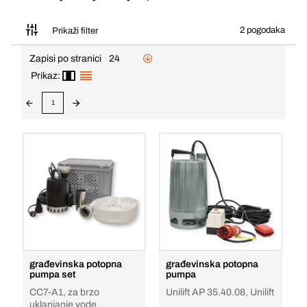
2 pogodaka
Prikaži filter
Zapisi po stranici
24
Prikaz:
1
građevinska potopna
građevinska potopna
pumpa set
pumpa
CC7-A1, za brzo
Unilift AP 35.40.08, Unilift
uklanjanje vode