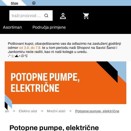
Shop
Asortiman
Područja primjene
Poštovani kupci, obavještavamo vas da odlazimo na zasluženi godišnji
odmor
od 3.8. do 7.8.
te u tom periodu naši Shopovi na Savici Šanci i
Jankomiru neće raditi, kao ni naši kolege u uredu.
Filter
˖°𓇼🌊⋆🐚🫧
POTOPNE PUMPE,
ELEKTRIČNE
Alati
Elektro alat
Mrežni alati
Potopne pumpe, električne
Potopne pumpe, električne