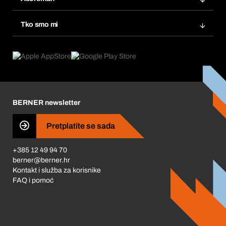
eProcurement
Ponovno naručivanje
Inovacije proizvoda
Tražitelji proizvoda
Tko smo mi
Pretplate
Područja primjene
Što nudimo
Povrati & Reklamacije
Product Compliance
Što nas pokreće
Korporativna društvena odgovornost
Karijera
BERNER newsletter
Business Conduct
Pretplatite se sada
+385 12 49 94 70
berner@berner.hr
Kontakt i služba za korisnike
FAQ i pomoć