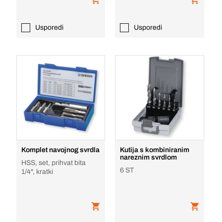
Usporedi
Usporedi
Komplet navojnog svrdla
Kutija s kombiniranim
nareznim svrdlom
HSS, set, prihvat bita
6 ST
1/4", kratki