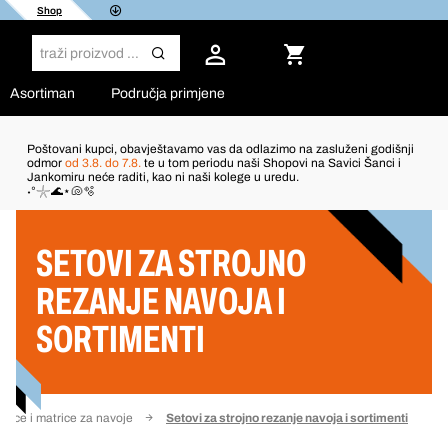
Shop
Asortiman
Područja primjene
Poštovani kupci, obavještavamo vas da odlazimo na zasluženi godišnji
odmor
od 3.8. do 7.8.
te u tom periodu naši Shopovi na Savici Šanci i
Jankomiru neće raditi, kao ni naši kolege u uredu.
Filter
˖°𓇼🌊⋆🐚🫧
SETOVI ZA STROJNO
REZANJE NAVOJA I
SORTIMENTI
nice i matrice za navoje
Setovi za strojno rezanje navoja i sortimenti