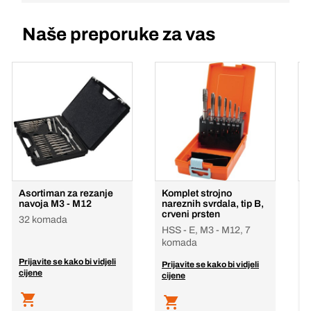
Naše preporuke za vas
Asortiman za rezanje
Komplet strojno
S
navoja M3 - M12
nareznih svrdala, tip B,
M
crveni prsten
32 komada
1
HSS - E, M3 - M12, 7
komada
Prijavite se kako bi vidjeli
P
Prijavite se kako bi vidjeli
cijene
c
cijene