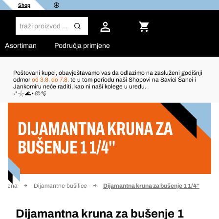
Shop
Asortiman
Područja primjene
Poštovani kupci, obavještavamo vas da odlazimo na zasluženi godišnji
odmor
od 3.8. do 7.8.
te u tom periodu naši Shopovi na Savici Šanci i
Jankomiru neće raditi, kao ni naši kolege u uredu.
Filter
˖°𓇼🌊⋆🐚🫧
DIJAMANTNA KRUNA ZA
BUŠENJE 1 1/4''
kamena
Dijamantne bušilice
Dijamantna kruna za bušenje 1 1/4''
Dijamantna kruna za bušenje 1