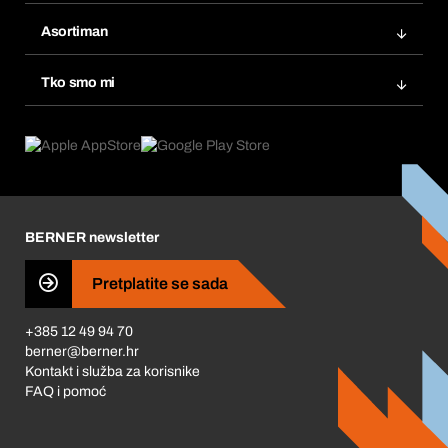
Bera Modul
Popisi želja
Asortiman
eProcurement
Ponovno naručivanje
Inovacije proizvoda
Tražitelji proizvoda
Tko smo mi
Pretplate
Područja primjene
Što nudimo
Povrati & Reklamacije
Product Compliance
Što nas pokreće
Korporativna društvena odgovornost
Karijera
BERNER newsletter
Business Conduct
Pretplatite se sada
+385 12 49 94 70
berner@berner.hr
Kontakt i služba za korisnike
FAQ i pomoć