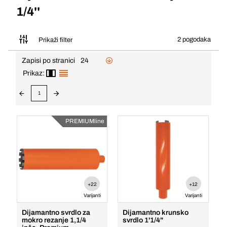
1/4''
2 pogodaka
Prikaži filter
Zapisi po stranici
24
Prikaz:
1
PREMIUMline
+22
+12
Varijanti
Varijanti
Dijamantno svrdlo za
Dijamantno krunsko
mokro rezanje 1,1/4
svrdlo 1'1/4"