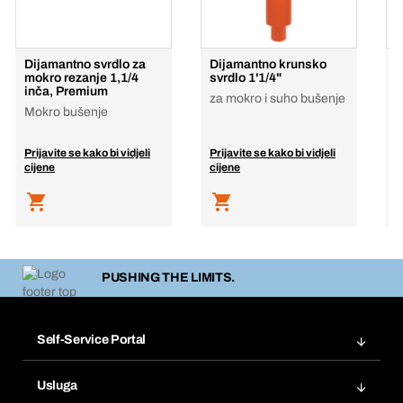
Dijamantno svrdlo za
Dijamantno krunsko
V
mokro rezanje 1,1/4
svrdlo 1'1/4"
E
inča, Premium
za mokro i suho bušenje
C
Mokro bušenje
P
p
Prijavite se kako bi vidjeli
Prijavite se kako bi vidjeli
P
cijene
cijene
c
PUSHING THE LIMITS.
Self-Service Portal
Narudžbe
Usluga
Fakture