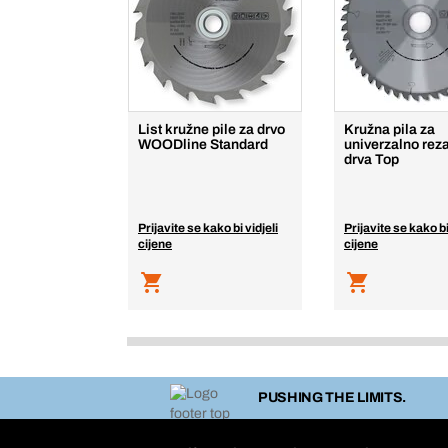
List kružne pile za drvo
Kružna pila za
WOODline Standard
univerzalno rez
drva Top
Prijavite se kako bi vidjeli
Prijavite se kako bi
cijene
cijene
PUSHING THE LIMITS.