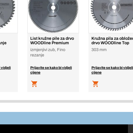
List kružne pile za drvo
Kružna pila za oblože
anje
WOODline Premium
drvo WOODline Top
izmjenjivi zub, Fino
303 mm
rezanje
 vidjeli
Prijavite se kako bi vidjeli
Prijavite se kako bi vidjeli
cijene
cijene