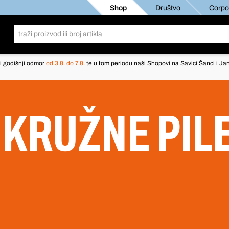
Shop
Društvo
Corpor
i godišnji odmor
od 3.8. do 7.8.
te u tom periodu naši Shopovi na Savici Šanci i Jan
 KRUŽNE PIL