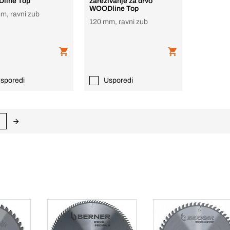
line Top
zarezivanje za drvo
WOODline Top
m, ravni zub
120 mm, ravni zub
sporedi
Usporedi