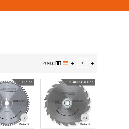
Prikaz:
1
TOPline
STANDARDline
+2
+14
Varijanti
Varijanti