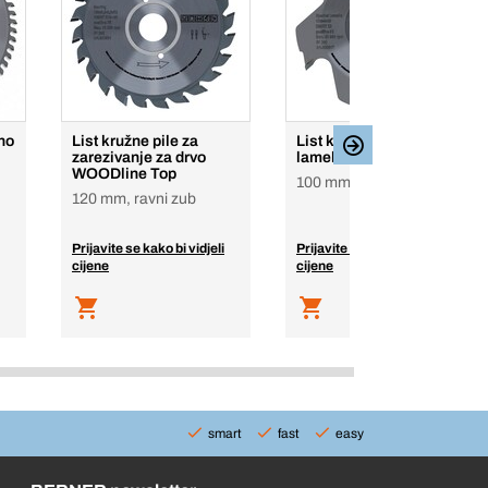
no
List kružne pile za
List kružne pile za
zarezivanje za drvo
lamele WOODline Top
WOODline Top
100 mm, ravni zub
120 mm, ravni zub
Prijavite se kako bi vidjeli
Prijavite se kako bi vidjeli
cijene
cijene
smart
fast
easy