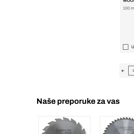
WOOD
100 m
U
1
Naše preporuke za vas