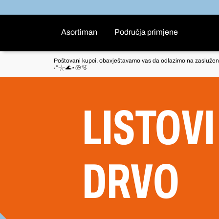
Asortiman
Područja primjene
Poštovani kupci, obavještavamo vas da odlazimo na zaslužen
˖°𓇼🌊⋆🐚🫧
LISTOVI
DRVO