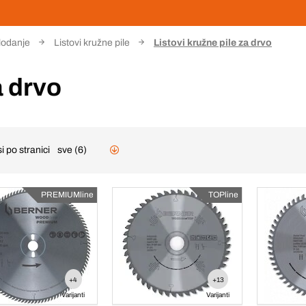
glodanje
Listovi kružne pile
Listovi kružne pile za drvo
a drvo
i po stranici
sve (6)
PREMIUMline
TOPline
+4
+13
Varijanti
Varijanti