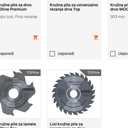
ružne pile za drvo
Kružna pila za univerzalno
Kružna pi
line Premium
rezanje drva Top
drvo WOO
jivi zub, Fino rezanje
303 mm
sporedi
Usporedi
Uspo
TOPline
TOPline
kružne pile za lamele
List kružne pile za