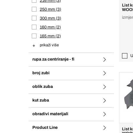
216 mm
3
List k
250 mm
3
WOOD
izmjen
300 mm
3
160 mm
2
165 mm
2
prikaži više
U
rupa za centriranje - fi
broj zubi
oblik zuba
kut zuba
obradivi materijali
Product Line
List 