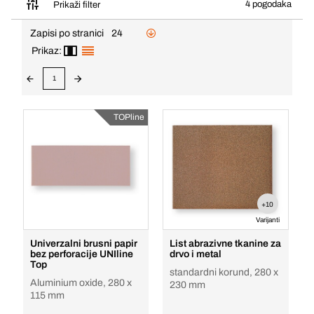
4 pogodaka
Prikaži filter
Zapisi po stranici
24
Prikaz:
1
TOPline
+10
Varijanti
Univerzalni brusni papir
List abrazivne tkanine za
bez perforacije UNIline
drvo i metal
Top
standardni korund, 280 x
Aluminium oxide, 280 x
230 mm
115 mm