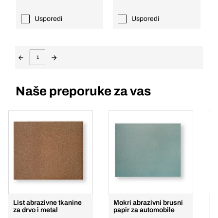
Usporedi
Usporedi
1
Naše preporuke za vas
List abrazivne tkanine
Mokri abrazivni brusni
L
za drvo i metal
papir za automobile
z
b