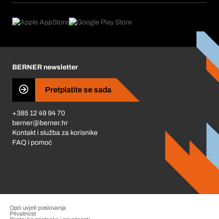
Što nudimo
Povrati & Reklamacije
Product Compliance
Što nas pokreće
Korporativna društvena odgovornost
Karijera
BERNER newsletter
Business Conduct
Pretplatite se sada
+385 12 49 94 70
berner@berner.hr
Kontakt i služba za korisnike
FAQ i pomoć
Opći uvjeti poslovanja
Privatnost