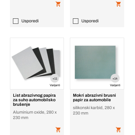
Usporedi
Usporedi
+11
+14
Varijanti
Varijanti
List abrazivnog papira
Mokri abrazivni brusni
za suho automobilsko
papir za automobile
brušenje
silikonski karbid, 280 x
Aluminium oxide, 280 x
230 mm
230 mm