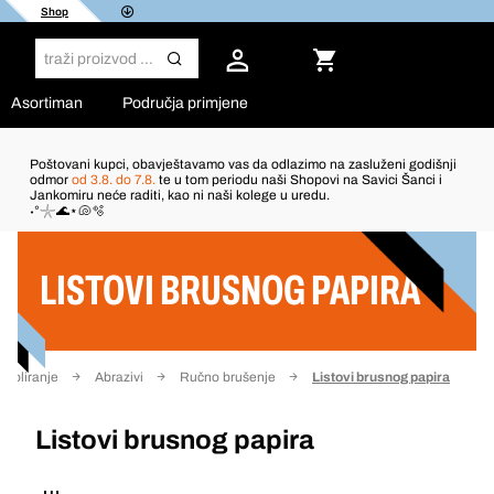
Shop
Asortiman
Područja primjene
Poštovani kupci, obavještavamo vas da odlazimo na zasluženi godišnji
odmor
od 3.8. do 7.8.
te u tom periodu naši Shopovi na Savici Šanci i
Jankomiru neće raditi, kao ni naši kolege u uredu.
Filter
˖°𓇼🌊⋆🐚🫧
LISTOVI BRUSNOG PAPIRA
 poliranje
Abrazivi
Ručno brušenje
Listovi brusnog papira
Listovi brusnog papira