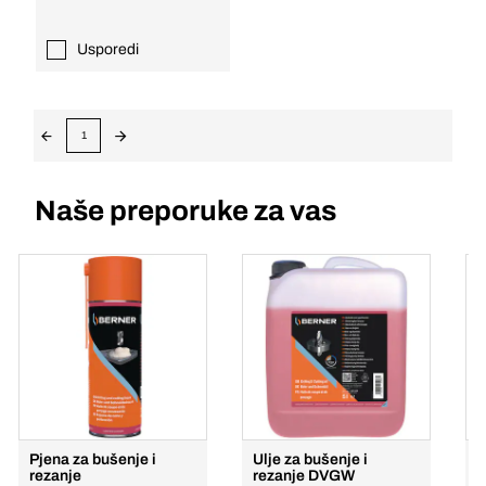
Usporedi
1
Naše preporuke za vas
Pjena za bušenje i
Ulje za bušenje i
U
rezanje
rezanje DVGW
r