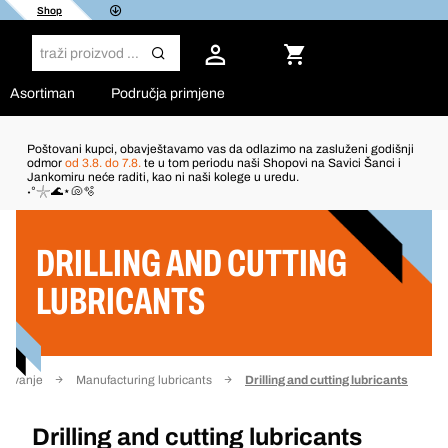
Shop
Asortiman
Područja primjene
Poštovani kupci, obavještavamo vas da odlazimo na zasluženi godišnji
odmor
od 3.8. do 7.8.
te u tom periodu naši Shopovi na Savici Šanci i
Jankomiru neće raditi, kao ni naši kolege u uredu.
Filter
˖°𓇼🌊⋆🐚🫧
DRILLING AND CUTTING
LUBRICANTS
azivanje
Manufacturing lubricants
Drilling and cutting lubricants
Drilling and cutting lubricants