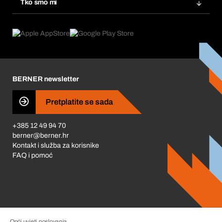
Tko smo mi
Pretplate
Područja primjene
Što nudimo
Povrati & Reklamacije
Product Compliance
Što nas pokreće
Korporativna društvena odgovornost
Karijera
BERNER newsletter
Business Conduct
Pretplatite se sada
+385 12 49 94 70
berner@berner.hr
Kontakt i služba za korisnike
FAQ i pomoć
Opći uvjeti poslovanja