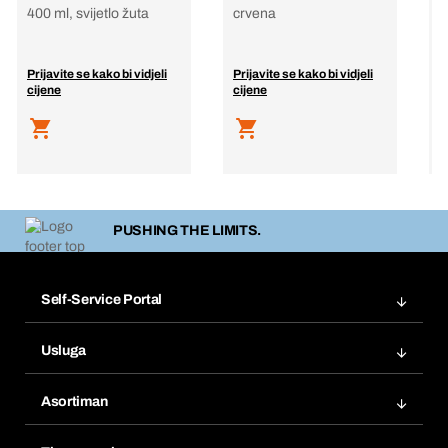
400 ml, svijetlo žuta
crvena
s
Prijavite se kako bi vidjeli
Prijavite se kako bi vidjeli
P
cijene
cijene
c
PUSHING THE LIMITS.
Self-Service Portal
Narudžbe
Usluga
Fakture
Bera Modul
Popisi želja
Asortiman
eProcurement
Ponovno naručivanje
Inovacije proizvoda
Tražitelji proizvoda