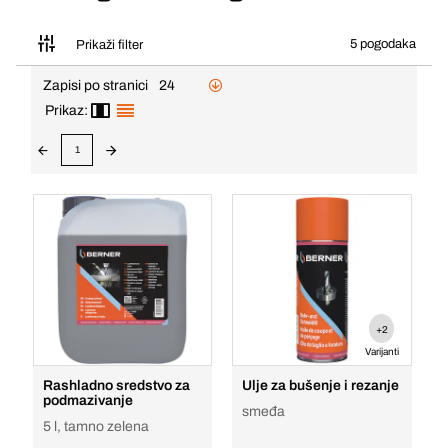
5 pogodaka
Prikaži filter
Zapisi po stranici
24
Prikaz:
1
+2
Varijanti
Rashladno sredstvo za
Ulje za bušenje i rezanje
podmazivanje
smeđa
5 l, tamno zelena